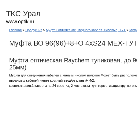
ТКС Урал
www.optik.ru
Главная
>
Продукция
>
Муфты оптические, медного кабеля, силовые, ТУТ
>
Муф
Муфта ВО 96(96)+8+О 4хS24 МЕХ-ТУ
Муфта оптическая Raychem тупиковая, до 96
25мм)
Муфта для соединения кабелей с малым числом волокон.Может быть расположен
вводимых кабелей: через круглый ввод/овальный- 4/2.
комплектация:1 кассета на 24 сростка, 2 комплекта для герметизации круглого