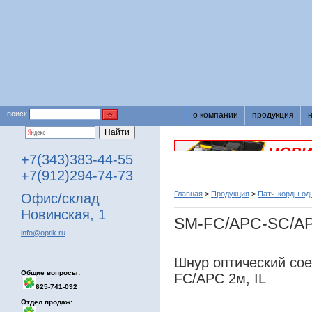
поиск
о компании
продукция
+7(343)383-44-55
+7(912)294-74-73
Главная
>
Продукция
>
Патч-корды о
Офис/склад
Новинская, 1
SM-FC/APC-SC/AP
info@optik.ru
Шнур оптический со
Общие вопросы:
FC/APC 2м, IL
625-741-092
Отдел продаж: