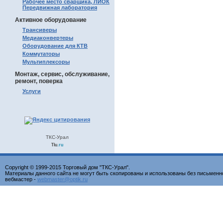
Рабочее место сварщика, ЛИОК
Передвижная лаборатория
Активное оборудование
Трансиверы
Медиаконвертеры
Оборудование для КТВ
Коммутаторы
Мультиплексоры
Монтаж, сервис, обслуживание,
ремонт, поверка
Услуги
ТКС-Урал
Tiu
.ru
Copyright © 1999-2015 Торговый дом "ТКС-Урал".
Материалы данного сайта не могут быть скопированы и использованы без письменн
вебмастер -
webmaster@optik.ru