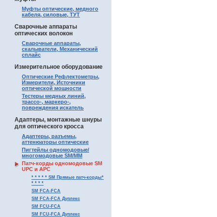
Муфты оптические, медного
кабеля, силовые, ТУТ
Сварочные аппараты
оптических волокон
Сварочные аппараты,
скалыватели, Механический
сплайс
Измерительное оборудование
Оптические Рефлектометры,
Измерители, Источники
оптической мощности
Тестеры медных линий,
трассо-, маркеро-,
повреждения искатель
Адаптеры, монтажные шнуры
для оптического кросса
Адаптеры, разъемы,
аттенюаторы оптические
Пигтейлы одномодовые/
многомодовые SM/MM
Патч-корды одномодовые SM
UPC и APC
* * * * * SM Прямые патч-корды*
* * * *
SM FCA-FCA
SM FCA-FCA Дуплекс
SM FCU-FCA
SM FCU-FCA Дуплекс