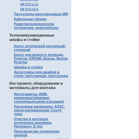
SM STU-LCA
SM STU-SCA
Патч-корды многомодовые MM
Кабельные сборки
Разветвители/делители
оптические, циркуляторы
Телекоммуникационные
шкафы и стойки
Кросс оптический настенный/
стоечный
Кросс для медного провода.
Плинты, KRONE, Боксы, Вилки,
Розетки
Шкафы и стойки
Аксессуары для шкафов и
стоек, патч-панели, патч-корды
Инструмент, оборудование и
материалы для монтажа
Инструменты, НИМ,
кримперы(обжимка),
стрипперы(снятие изоляции)
Расходные материалы, КДЗС,
лента изоляционная, Скотч-
локи
Очистка и контроль
оптических разъёмов,
Пропанол, D-gel,
Производство оптических
шнуров