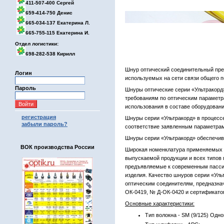
411-507-400 Сергей
659-414-750 Денис
665-034-137 Екатерина Л.
665-755-115 Екатерина И.
Отдел логистики:
698-282-538 Кирилл
Шнур оптический соединительный пре
Логин
используемых на сети связи общего п
Пароль
Шнуры оптические серии «Ультракор
требованиям по оптическим параметр
использования в составе оборудовани
регистрация
Шнуры серии «Ультракорд» в процесс
забыли пароль?
соответствие заявленным параметра
Шнуры серии «Ультракорд» обеспечив
ВОК производства России
Широкая номенклатура применяемых т
выпускаемой продукции и всех типов
предъявляемые к современным пасси
изделия. Качество шнуров серии «Уль
оптическим соединителям, предназна
ОК-0419, № Д-ОК-0420 и сертификат
Основные характеристики:
Тип волокна - SM (9/125) Одн