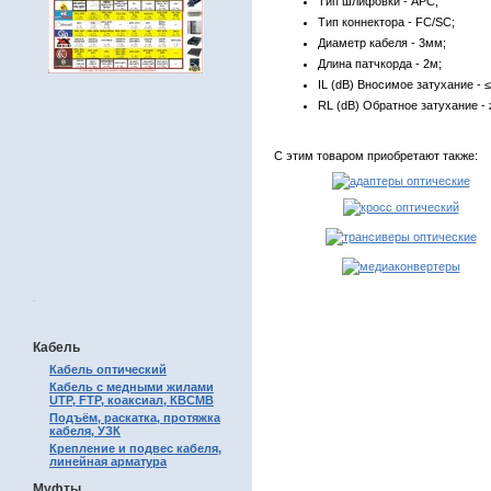
Тип шлифовки - APC;
Тип коннектора - FC/SC;
Диаметр кабеля - 3мм;
Длина патчкорда - 2м;
IL (dB) Вносимое затухание - ≤
RL (dB) Обратное затухание - 
С этим товаром приобретают также:
.
Кабель
Кабель оптический
Кабель с медными жилами
UTP, FTP, коаксиал, КВСМВ
Подъём, раскатка, протяжка
кабеля, УЗК
Крепление и подвес кабеля,
линейная арматура
Муфты