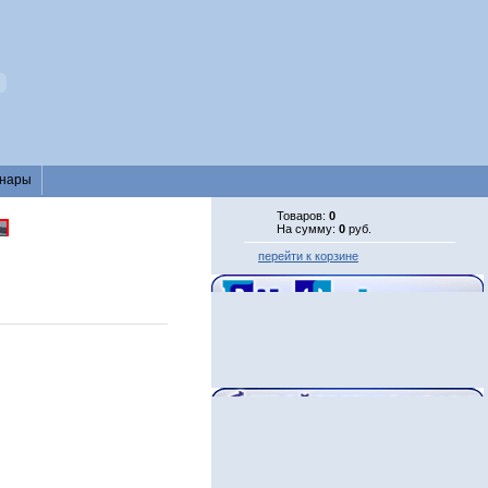
нары
Товаров:
0
На сумму:
0
руб.
перейти к корзине