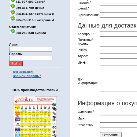
411-507-400 Сергей
пароля:
*
659-414-750 Денис
E-mail:
*
665-034-137 Екатерина Л.
Организация:
665-755-115 Екатерина И.
Данные для доставк
Отдел логистики:
698-282-538 Кирилл
Телефон:
*
Почтовый
индекс:
Логин
Город:
Пароль
Адрес:
ИНН:
регистрация
забыли пароль?
Доп.
информация:
ВОК производства России
Информация о поку
Фамилия:
*
Имя:
Отчество: