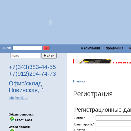
поиск
о компании
продукция
+7(343)383-44-55
+7(912)294-74-73
Главная
Офис/склад
Новинская, 1
Регистрация
info@optik.ru
Регистрационные д
Общие вопросы:
Логин:
*
625-741-092
Ваш пароль:
*
Отдел продаж:
Повтор