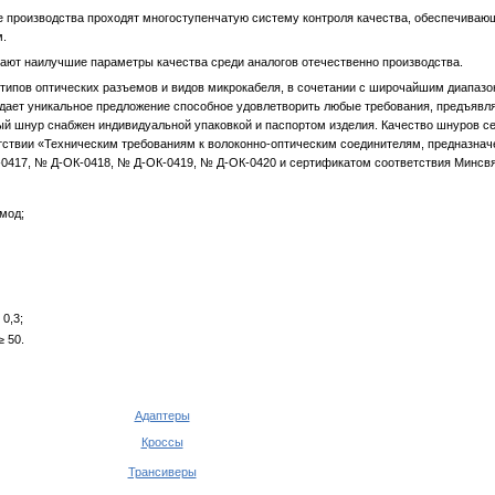
е производства проходят многоступенчатую систему контроля качества, обеспечива
м.
ают наилучшие параметры качества среди аналогов отечественно производства.
ипов оптических разъемов и видов микрокабеля, в сочетании с широчайшим диапаз
оздает уникальное предложение способное удовлетворить любые требования, предъяв
 шнур снабжен индивидуальной упаковкой и паспортом изделия. Качество шнуров се
тствии «Техническим требованиям к волоконно-оптическим соединителям, предназна
0417, № Д-ОК-0418, № Д-ОК-0419, № Д-ОК-0420 и сертификатом соответствия Минсв
омод;
 0,3;
≥ 50.
Адаптеры
Кроссы
Трансиверы