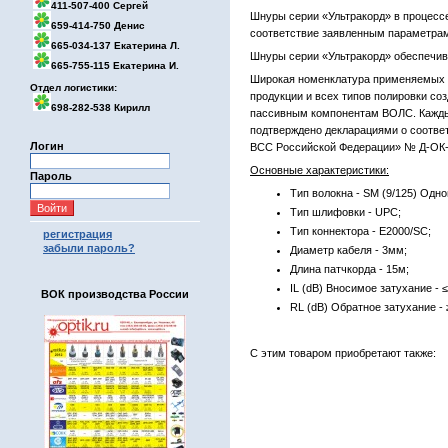
411-507-400 Сергей
Шнуры серии «Ультракорд» в процесс
659-414-750 Денис
соответствие заявленным параметра
665-034-137 Екатерина Л.
Шнуры серии «Ультракорд» обеспечив
665-755-115 Екатерина И.
Широкая номенклатура применяемых т
Отдел логистики:
продукции и всех типов полировки с
698-282-538 Кирилл
пассивным компонентам ВОЛС. Каждый
подтверждено декларациями о соотве
Логин
ВСС Российской Федерации» № Д-ОК-
Основные характеристики:
Пароль
Тип волокна - SM (9/125) Одн
Тип шлифовки - UPC;
Тип коннектора - E2000/SC;
регистрация
забыли пароль?
Диаметр кабеля - 3мм;
Длина патчкорда - 15м;
IL (dB) Вносимое затухание - ≤
ВОК производства России
RL (dB) Обратное затухание - 
С этим товаром приобретают также: