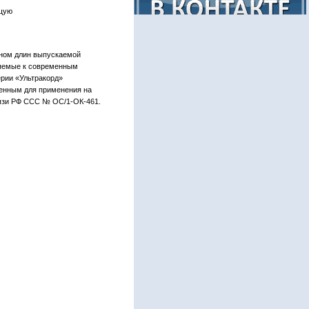
ющую
оном длин выпускаемой
ляемые к современным
рии «Ультракорд»
ченным для применения на
язи РФ ССС № ОС/1-ОК-461.