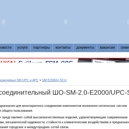
новости
услуги
партнеры
контакты
документы
вакансии
семи
дномодовые SM UPC и APC
>
SM E2000U-SCU
 соединительный ШО-SM-2.0-E2000/UPC-
дназначен для многократного соединения компонентов волоконно-оптических систем
и общего пользования.
д» представляют собой высококачественные изделия, удовлетворяющие современным
ам, механической надежности, стойкости к климатическим воздействиям и предназна
вания городских и междугородних сетей связи.