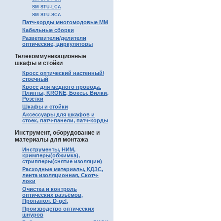
SM STU-LCA
SM STU-SCA
Патч-корды многомодовые MM
Кабельные сборки
Разветвители/делители
оптические, циркуляторы
Телекоммуникационные
шкафы и стойки
Кросс оптический настенный/
стоечный
Кросс для медного провода.
Плинты, KRONE, Боксы, Вилки,
Розетки
Шкафы и стойки
Аксессуары для шкафов и
стоек, патч-панели, патч-корды
Инструмент, оборудование и
материалы для монтажа
Инструменты, НИМ,
кримперы(обжимка),
стрипперы(снятие изоляции)
Расходные материалы, КДЗС,
лента изоляционная, Скотч-
локи
Очистка и контроль
оптических разъёмов,
Пропанол, D-gel,
Производство оптических
шнуров