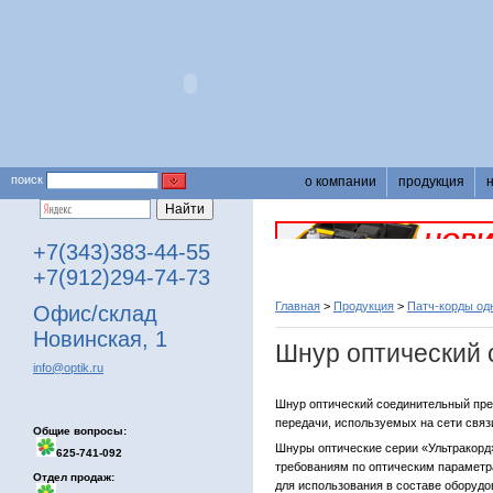
поиск
о компании
продукция
+7(343)383-44-55
+7(912)294-74-73
Главная
>
Продукция
>
Патч-корды о
Офис/склад
Новинская, 1
Шнур оптический
info@optik.ru
Шнур оптический соединительный пре
передачи, используемых на сети связ
Общие вопросы:
Шнуры оптические серии «Ультракор
625-741-092
требованиям по оптическим параметр
Отдел продаж:
для использования в составе оборудо