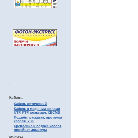
.
Кабель
Кабель оптический
Кабель с медными жилами
UTP, FTP, коаксиал, КВСМВ
Подъём, раскатка, протяжка
кабеля, УЗК
Крепление и подвес кабеля,
линейная арматура
Муфты