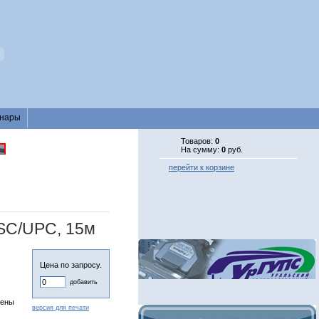
нары
Товаров:
0
На сумму:
0
руб.
перейти к корзине
SC/UPC, 15м
Цена по запросу.
добавить
чены
версия для печати