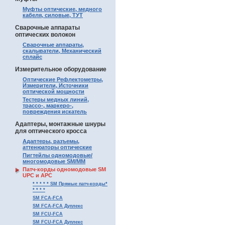
Муфты оптические, медного
кабеля, силовые, ТУТ
Сварочные аппараты
оптических волокон
Сварочные аппараты,
скалыватели, Механический
сплайс
Измерительное оборудование
Оптические Рефлектометры,
Измерители, Источники
оптической мощности
Тестеры медных линий,
трассо-, маркеро-,
повреждения искатель
Адаптеры, монтажные шнуры
для оптического кросса
Адаптеры, разъемы,
аттенюаторы оптические
Пигтейлы одномодовые/
многомодовые SM/MM
Патч-корды одномодовые SM
UPC и APC
* * * * * SM Прямые патч-корды*
* * * *
SM FCA-FCA
SM FCA-FCA Дуплекс
SM FCU-FCA
SM FCU-FCA Дуплекс