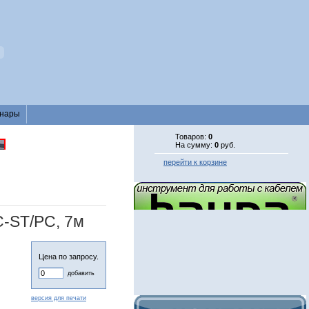
нары
Товаров:
0
На сумму:
0
руб.
перейти к корзине
C-ST/PC, 7м
Цена по запросу.
добавить
версия для печати