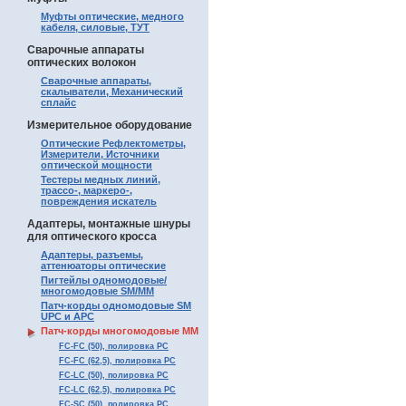
Муфты оптические, медного
кабеля, силовые, ТУТ
Сварочные аппараты
оптических волокон
Сварочные аппараты,
скалыватели, Механический
сплайс
Измерительное оборудование
Оптические Рефлектометры,
Измерители, Источники
оптической мощности
Тестеры медных линий,
трассо-, маркеро-,
повреждения искатель
Адаптеры, монтажные шнуры
для оптического кросса
Адаптеры, разъемы,
аттенюаторы оптические
Пигтейлы одномодовые/
многомодовые SM/MM
Патч-корды одномодовые SM
UPC и APC
Патч-корды многомодовые MM
FC-FC (50), полировка PC
FC-FC (62,5), полировка PC
FC-LC (50), полировка PC
FC-LC (62,5), полировка PC
FC-SC (50), полировка PC