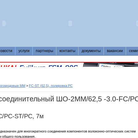
новости
услуги
партнеры
контакты
документы
вакансии
семи
ногомодовые MM
>
FC-ST (62,5), полировка PC
соединительный ШО-2MM/62,5 -3.0-FC/P
C/PC-ST/PC, 7м
дназначен для многократного соединения компонентов волоконно-оптических систем
и общего пользования.