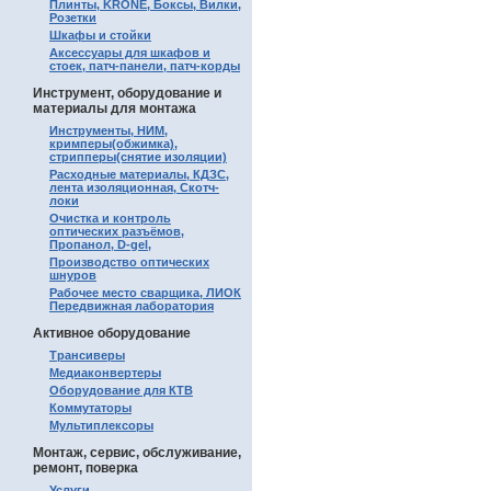
Плинты, KRONE, Боксы, Вилки,
Розетки
Шкафы и стойки
Аксессуары для шкафов и
стоек, патч-панели, патч-корды
Инструмент, оборудование и
материалы для монтажа
Инструменты, НИМ,
кримперы(обжимка),
стрипперы(снятие изоляции)
Расходные материалы, КДЗС,
лента изоляционная, Скотч-
локи
Очистка и контроль
оптических разъёмов,
Пропанол, D-gel,
Производство оптических
шнуров
Рабочее место сварщика, ЛИОК
Передвижная лаборатория
Активное оборудование
Трансиверы
Медиаконвертеры
Оборудование для КТВ
Коммутаторы
Мультиплексоры
Монтаж, сервис, обслуживание,
ремонт, поверка
Услуги