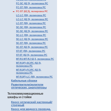
FC-SC (62,5), полировка PC
FC-ST (50), полировка PC
FC-ST (62,5), полировка PC
LC-LC (50), полировка PC
LC-LC (62,5), полировка PC
LC-ST (50), полировка PC
SC-SC (50), полировка PC
SC-SC (62.5), полировка PC
SC-LC (50), полировка PC
SC-LC (62,5), полировка PC
SC-ST (50), полировка PC
SC-ST (62,5), полировка PC
ST-ST (50), полировка PC
ST-ST (62,5), полировка PC
MT-RJ-MT-RJ 62,5, полировка PC
MT-RJ(F)-SC/PC (62,5),
полировка PC
MT-RJ(F)-FC/PC (62,5),
полировка PC
MT-RJ(F)-LC (50), полировка PC
Кабельные сборки
Разветвители/делители
оптические, циркуляторы
Телекоммуникационные
шкафы и стойки
Кросс оптический настенный/
стоечный
Кросс для медного провода.