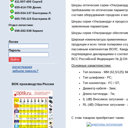
411-507-400 Сергей
Шнуры оптические серии «Ультракор
659-414-750 Денис
требованиям по оптическим параметр
665-034-137 Екатерина Л.
составе оборудования городских и ме
665-755-115 Екатерина И.
Шнуры серии «Ультракорд» в процесс
Отдел логистики:
заявленным параметрам.
698-282-538 Кирилл
Шнуры серии «Ультракорд» обеспечив
Широкая номенклатура применяемых т
Логин
продукции и всех типов полировки с
пассивным компонентам ВОЛС. Каждый
Пароль
подтверждено декларациями о соотве
ВСС Российской Федерации» № Д-ОК-
Основные характеристики:
регистрация
забыли пароль?
Тип волокна - MM (62,5/125) М
Тип шлифовки - PC;
Тип коннектора - FC / ST;
ВОК производства России
Диаметр кабеля - 3мм;
Длина патчкорда - 7м;
IL (dB) Вносимое затухание - ≤
RL (dB) Обратное затухание - 
С этим товаром приобретают также: