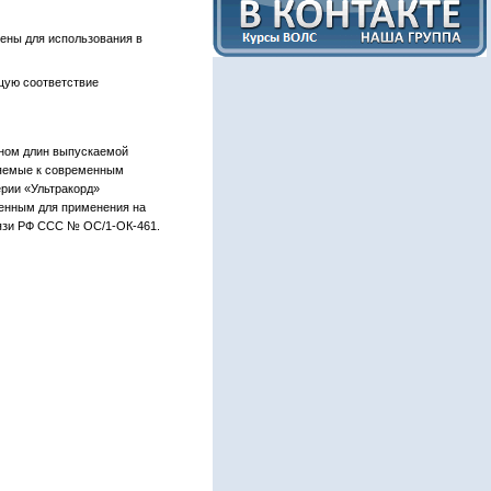
ены для использования в
щую соответствие
оном длин выпускаемой
ляемые к современным
рии «Ультракорд»
ченным для применения на
язи РФ ССС № ОС/1-ОК-461.