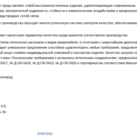
д» представляют собой высококачественные изделия, удовлетворяющие современным
ам, механической надежности, стойкости к климатическим воздействиям и предназнач
ждугородних сетей связи.
е производства проходят многоступенчатую систему контроля качества, обеспечиваю
ают наилучшие параметры качества среди аналогов отечественно производства.
ипов оптических разъемов и видов микрокабеля, в сочетании с широчайшим диапаз
оздает уникальное предложение способное удовлетворить любые требования, предъяв
 шнур снабжен индивидуальной упаковкой и паспортом изделия. Качество шнуров се
тствии «Техническим требованиям к волоконно-оптическим соединителям, предназна
0417, № Д-ОК-0418, № Д-ОК-0419, № Д-ОК-0420 и сертификатом соответствия Минсв
ногомод;
 0,5;
≥ 30.
Адаптеры