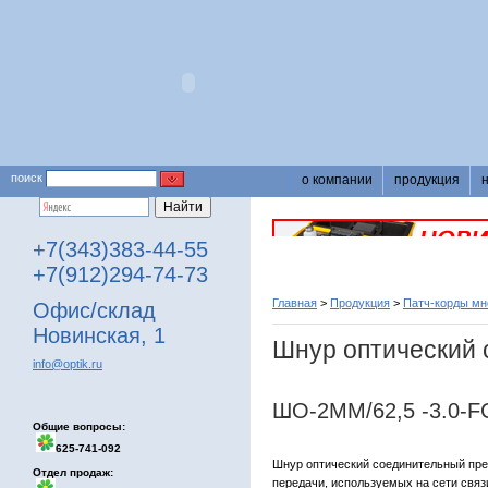
поиск
о компании
продукция
+7(343)383-44-55
+7(912)294-74-73
Главная
>
Продукция
>
Патч-корды м
Офис/склад
Новинская, 1
Шнур оптический 
info@optik.ru
ШО-2MM/62,5 -3.0-F
Общие вопросы:
625-741-092
Шнур оптический соединительный пре
Отдел продаж:
передачи, используемых на сети связ