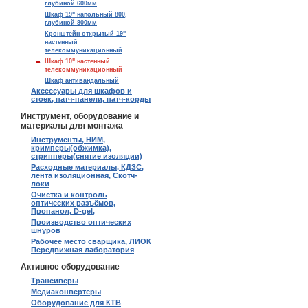
глубиной 600мм
Шкаф 19" напольный 800,
глубиной 800мм
Кронштейн открытый 19"
настенный
телекоммуникационный
Шкаф 10" настенный
телекоммуникационный
Шкаф антивандальный
Аксессуары для шкафов и
стоек, патч-панели, патч-корды
Инструмент, оборудование и
материалы для монтажа
Инструменты, НИМ,
кримперы(обжимка),
стрипперы(снятие изоляции)
Расходные материалы, КДЗС,
лента изоляционная, Скотч-
локи
Очистка и контроль
оптических разъёмов,
Пропанол, D-gel,
Производство оптических
шнуров
Рабочее место сварщика, ЛИОК
Передвижная лаборатория
Активное оборудование
Трансиверы
Медиаконвертеры
Оборудование для КТВ