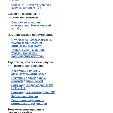
Муфты оптические, медного
кабеля, силовые, ТУТ
Сварочные аппараты
оптических волокон
Сварочные аппараты,
скалыватели, Механический
сплайс
Измерительное оборудование
Оптические Рефлектометры,
Измерители, Источники
оптической мощности
Тестеры медных линий,
трассо-, маркеро-,
повреждения искатель
Адаптеры, монтажные шнуры
для оптического кросса
Адаптеры, разъемы,
аттенюаторы оптические
Пигтейлы одномодовые/
многомодовые SM/MM
Патч-корды одномодовые SM
UPC и APC
Патч-корды многомодовые MM
Кабельные сборки
Разветвители/делители
оптические, циркуляторы
Телекоммуникационные