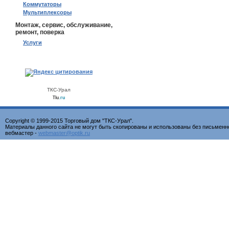
Коммутаторы
Мультиплексоры
Монтаж, сервис, обслуживание,
ремонт, поверка
Услуги
ТКС-Урал
Tiu
.ru
Copyright © 1999-2015 Торговый дом "ТКС-Урал".
Материалы данного сайта не могут быть скопированы и использованы без письменн
вебмастер -
webmaster@optik.ru