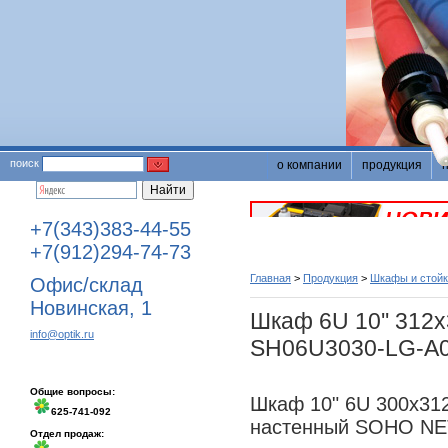
поиск
о компании
продукция
+7(343)383-44-55
+7(912)294-74-73
Главная
>
Продукция
>
Шкафы и стойк
Офис/склад
Новинская, 1
Шкаф 6U 10'' 31
info@optik.ru
SH06U3030-LG-A
Общие вопросы:
Шкаф 10" 6U 300х31
625-741-092
настенный SOHO NE
Отдел продаж: