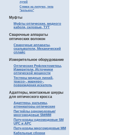
лучей
Стяжки на липучке, типа
"велькро"
Муфты
Муфты оптические, медного
кабеля, силовые, ТУТ
Сварочные аппараты
оптических волокон
Сварочные аппараты,
скалыватели, Механический
сплайс
Измерительное оборудование
Оптические Рефлектометры,
Измерители, Источники
оптической мощности
Тестеры медных линий,
трассо-, маркеро-,
повреждения искатель
Адаптеры, монтажные шнуры
для оптического кросса
Адаптеры, разъемы,
аттенюаторы оптические
Пигтейлы одномодовые/
многомодовые SM/MM
Патч-корды одномодовые SM
UPC и APC
Патч-корды многомодовые MM
Кабельные сборки