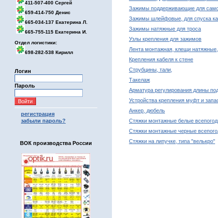
411-507-400 Сергей
Зажимы поддерживающие для само
659-414-750 Денис
Зажимы шлейфовые, для спуска к
665-034-137 Екатерина Л.
Зажимы натяжные для троса
665-755-115 Екатерина И.
Узлы крепления для зажимов
Отдел логистики:
Лента монтажная, клещи натяжные,
698-282-538 Кирилл
Крепления кабеля к стене
Струбцины, тали,
Логин
Такелаж
Пароль
Арматура регулирования длины по
Устройства крепления муфт и запа
Анкер, дюбель
регистрация
забыли пароль?
Стяжки монтажные белые всепого
Cтяжки монтажные черные всепого
Стяжки на липучке, типа "велькро"
ВОК производства России