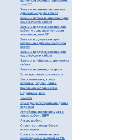
выносным силовым элементом,
типа "8"
Зажимы натяжные спиральные
для самонесущего кабеля
Зажимы натяжные клиновые для
самонесущего кабеля
Зажимы поддерживающие для
кабеля с выносным силовым
элементом, типа "8"
Зажимы поддерживающие
спиральные для самонесущего
кабеля
Зажимы поддерживающие для
самонесущего кабеля
Зажимы шлейфовые, для спуска
кабеля
Зажимы натяжные для троса
Узлы крепления для зажимов
Лента монтажная, клещи
натяжные, скрепы, замки
Крепления кабеля к стене
Струбцины, тали,
Такелаж
Арматура регулирования длины
подвески
Устройства крепления муфт и
запаса кабеля, ШРМ
Анкер, дюбель
Стяжки монтажные белые
всепогодные
Cтяжки монтажные черные
всепогодные с защитой от УФ-