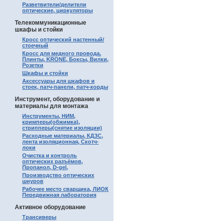
Разветвители/делители
оптические, циркуляторы
Телекоммуникационные
шкафы и стойки
Кросс оптический настенный/
стоечный
Кросс для медного провода.
Плинты, KRONE, Боксы, Вилки,
Розетки
Шкафы и стойки
Аксессуары для шкафов и
стоек, патч-панели, патч-корды
Инструмент, оборудование и
материалы для монтажа
Инструменты, НИМ,
кримперы(обжимка),
стрипперы(снятие изоляции)
Расходные материалы, КДЗС,
лента изоляционная, Скотч-
локи
Очистка и контроль
оптических разъёмов,
Пропанол, D-gel,
Производство оптических
шнуров
Рабочее место сварщика, ЛИОК
Передвижная лаборатория
Активное оборудование
Трансиверы