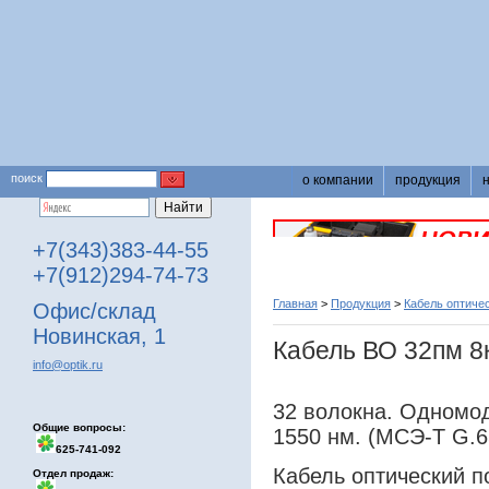
поиск
о компании
продукция
+7(343)383-44-55
+7(912)294-74-73
Главная
>
Продукция
>
Кабель оптиче
Офис/склад
Новинская, 1
Кабель ВО 32пм 8
info@optik.ru
32 волокна. Одномод
Общие вопросы:
1550 нм. (МСЭ-Т G.6
625-741-092
Кабель оптический п
Отдел продаж: