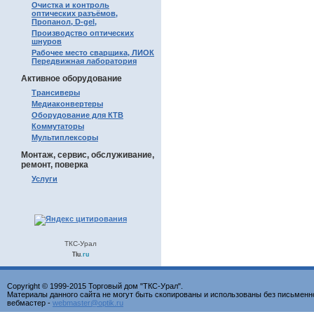
Очистка и контроль
оптических разъёмов,
Пропанол, D-gel,
Производство оптических
шнуров
Рабочее место сварщика, ЛИОК
Передвижная лаборатория
Активное оборудование
Трансиверы
Медиаконвертеры
Оборудование для КТВ
Коммутаторы
Мультиплексоры
Монтаж, сервис, обслуживание,
ремонт, поверка
Услуги
ТКС-Урал
Tiu
.ru
Copyright © 1999-2015 Торговый дом "ТКС-Урал".
Материалы данного сайта не могут быть скопированы и использованы без письменн
вебмастер -
webmaster@optik.ru