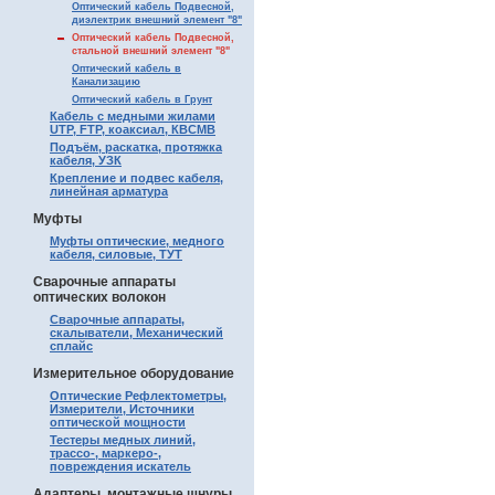
Оптический кабель Подвесной,
диэлектрик внешний элемент "8"
Оптический кабель Подвесной,
стальной внешний элемент "8"
Оптический кабель в
Канализацию
Оптический кабель в Грунт
Кабель с медными жилами
UTP, FTP, коаксиал, КВСМВ
Подъём, раскатка, протяжка
кабеля, УЗК
Крепление и подвес кабеля,
линейная арматура
Муфты
Муфты оптические, медного
кабеля, силовые, ТУТ
Сварочные аппараты
оптических волокон
Сварочные аппараты,
скалыватели, Механический
сплайс
Измерительное оборудование
Оптические Рефлектометры,
Измерители, Источники
оптической мощности
Тестеры медных линий,
трассо-, маркеро-,
повреждения искатель
Адаптеры, монтажные шнуры