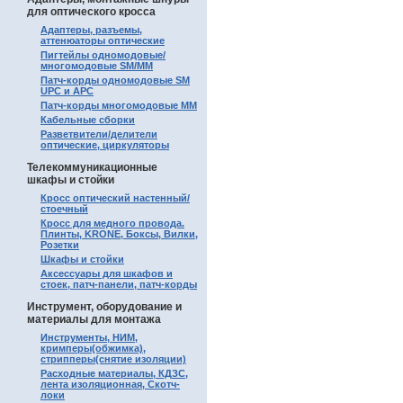
для оптического кросса
Адаптеры, разъемы,
аттенюаторы оптические
Пигтейлы одномодовые/
многомодовые SM/MM
Патч-корды одномодовые SM
UPC и APC
Патч-корды многомодовые MM
Кабельные сборки
Разветвители/делители
оптические, циркуляторы
Телекоммуникационные
шкафы и стойки
Кросс оптический настенный/
стоечный
Кросс для медного провода.
Плинты, KRONE, Боксы, Вилки,
Розетки
Шкафы и стойки
Аксессуары для шкафов и
стоек, патч-панели, патч-корды
Инструмент, оборудование и
материалы для монтажа
Инструменты, НИМ,
кримперы(обжимка),
стрипперы(снятие изоляции)
Расходные материалы, КДЗС,
лента изоляционная, Скотч-
локи