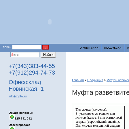
поиск
о компании
продукция
+7(343)383-44-55
+7(912)294-74-73
Главная
>
Продукция
>
Муфты оптичес
Офис/склад
Новинская, 1
Муфта разветвит
info@optik.ru
Общие вопросы:
625-741-092
Отдел продаж: