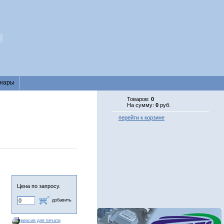
нары
Товаров:
0
На сумму:
0
руб.
перейти к корзине
Цена по запросу.
добавить
версия для печати