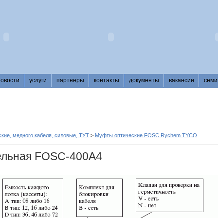
новости
услуги
партнеры
контакты
документы
вакансии
семи
кие, медного кабеля, силовые, ТУТ
>
Муфты оптические FOSC Rychem TYCO
ельная FOSC-400A4