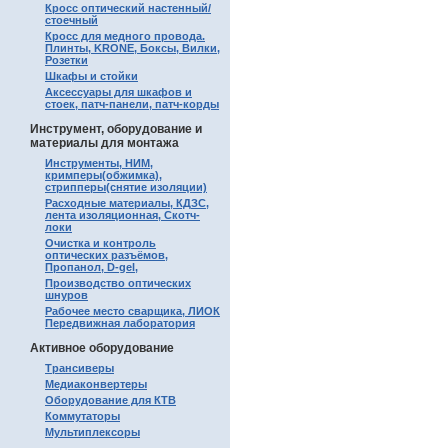
Кросс оптический настенный/
стоечный
Кросс для медного провода.
Плинты, KRONE, Боксы, Вилки,
Розетки
Шкафы и стойки
Аксессуары для шкафов и
стоек, патч-панели, патч-корды
Инструмент, оборудование и
материалы для монтажа
Инструменты, НИМ,
кримперы(обжимка),
стрипперы(снятие изоляции)
Расходные материалы, КДЗС,
лента изоляционная, Скотч-
локи
Очистка и контроль
оптических разъёмов,
Пропанол, D-gel,
Производство оптических
шнуров
Рабочее место сварщика, ЛИОК
Передвижная лаборатория
Активное оборудование
Трансиверы
Медиаконвертеры
Оборудование для КТВ
Коммутаторы
Мультиплексоры