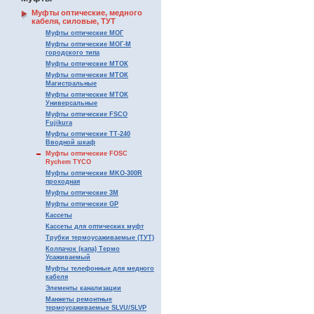
Муфты оптические, медного
кабеля, силовые, ТУТ
Муфты оптические МОГ
Муфты оптические МОГ-М
городского типа
Муфты оптические МТОК
Муфты оптические МТОК
Магистральные
Муфты оптические МТОК
Универсальные
Муфты оптические FSCO
Fujikura
Муфты оптические ТТ-240
Вводной шкаф
Муфты оптические FOSC
Rychem TYCO
Муфты оптические MKO-300R
проходная
Муфты оптические 3М
Муфты оптические GP
Кассеты
Кассеты для оптических муфт
Трубки термоусаживаемые (ТУТ)
Колпачок (капа) Термо
Усаживаемый
Муфты телефонные для медного
кабеля
Элементы канализации
Манжеты ремонтные
термоусаживаемые SLVU/SLVP