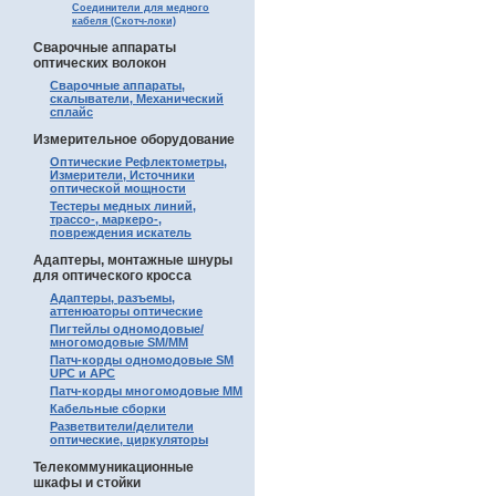
Соединители для медного
кабеля (Скотч-локи)
Сварочные аппараты
оптических волокон
Сварочные аппараты,
скалыватели, Механический
сплайс
Измерительное оборудование
Оптические Рефлектометры,
Измерители, Источники
оптической мощности
Тестеры медных линий,
трассо-, маркеро-,
повреждения искатель
Адаптеры, монтажные шнуры
для оптического кросса
Адаптеры, разъемы,
аттенюаторы оптические
Пигтейлы одномодовые/
многомодовые SM/MM
Патч-корды одномодовые SM
UPC и APC
Патч-корды многомодовые MM
Кабельные сборки
Разветвители/делители
оптические, циркуляторы
Телекоммуникационные
шкафы и стойки