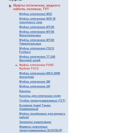
Муфты оптические, медного
кабеля, силовые, ТУТ
Муфты оптические МОГ
Муфты оптические МОГ-М
городского типа
Муфты оптические МТОК
Муфты оптические МТОК
Магистральные
Муфты оптические МТОК
Универсальные
Муфты оптические FSCO
Fujikura
Муфты оптические ТТ-240
Вводной шкаф
Муфты оптические FOSC
Rychem TYCO
Муфты оптические MKO-300R
проходная
Муфты оптические 3М
Муфты оптические GP
Кассеты
Кассеты для оптических муфт
Трубки термоусаживаемые (ТУТ)
Колпачок (капа) Термо
Усаживаемый
Муфты телефонные для медного
кабеля
Элементы канализации
Манжеты ремонтные
термоусаживаемые SLVU/SLVP