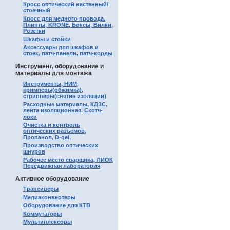
Кросс оптический настенный/
стоечный
Кросс для медного провода.
Плинты, KRONE, Боксы, Вилки,
Розетки
Шкафы и стойки
Аксессуары для шкафов и
стоек, патч-панели, патч-корды
Инструмент, оборудование и
материалы для монтажа
Инструменты, НИМ,
кримперы(обжимка),
стрипперы(снятие изоляции)
Расходные материалы, КДЗС,
лента изоляционная, Скотч-
локи
Очистка и контроль
оптических разъёмов,
Пропанол, D-gel,
Производство оптических
шнуров
Рабочее место сварщика, ЛИОК
Передвижная лаборатория
Активное оборудование
Трансиверы
Медиаконвертеры
Оборудование для КТВ
Коммутаторы
Мультиплексоры