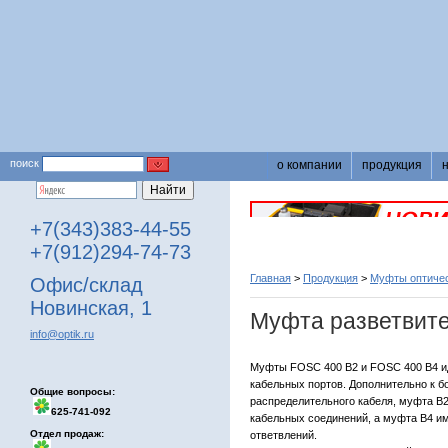
поиск
о компании
продукция
+7(343)383-44-55
+7(912)294-74-73
Главная
>
Продукция
>
Муфты оптичес
Офис/склад
Новинская, 1
Муфта разветвит
info@optik.ru
Муфты FOSC 400 B2 и FOSC 400 B4 и
кабельных портов. Дополнительно к 
Общие вопросы:
распределительного кабеля, муфта B2
625-741-092
кабельных соединений, а муфта B4 и
Отдел продаж:
ответвлений.