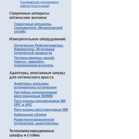
Соединители для медного
кабеля (Скотч-локи)
Сварочные аппараты
оптических волокон
Сварочные аппараты,
скалыватели, Механический
сплайс
Измерительное оборудование
Оптические Рефлектометры,
Измерители, Источники
оптической мощности
Тестеры медных линий,
трассо-, маркеро-,
повреждения искатель
Адаптеры, монтажные шнуры
для оптического кросса
Адаптеры, разъемы,
аттенюаторы оптические
Пигтейлы одномодовые/
многомодовые SM/MM
Патч-корды одномодовые SM
UPC и APC
Патч-корды многомодовые MM
Кабельные сборки
Разветвители/делители
оптические, циркуляторы
Телекоммуникационные
шкафы и стойки