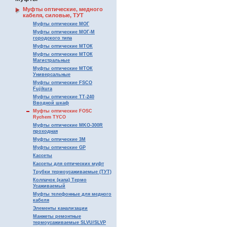
Муфты оптические, медного
кабеля, силовые, ТУТ
Муфты оптические МОГ
Муфты оптические МОГ-М
городского типа
Муфты оптические МТОК
Муфты оптические МТОК
Магистральные
Муфты оптические МТОК
Универсальные
Муфты оптические FSCO
Fujikura
Муфты оптические ТТ-240
Вводной шкаф
Муфты оптические FOSC
Rychem TYCO
Муфты оптические MKO-300R
проходная
Муфты оптические 3М
Муфты оптические GP
Кассеты
Кассеты для оптических муфт
Трубки термоусаживаемые (ТУТ)
Колпачок (капа) Термо
Усаживаемый
Муфты телефонные для медного
кабеля
Элементы канализации
Манжеты ремонтные
термоусаживаемые SLVU/SLVP