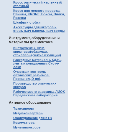
Кросс оптический настенный/
стоечный
Кросс для медного провода.
Плинты, KRONE, Боксы, Вилки,
Розетки
Шкафы и стойки
Аксессуары для шкафов и
стоек, патч-панели, патч-корды
Инструмент, оборудование и
материалы для монтажа
Инструменты, НИМ,
кримперы(обжимка),
стрипперы(снятие изоляции)
Расходные материалы, КДЗС,
лента изоляционная, Скотч-
локи
Очистка и контроль
оптических разъёмов,
Пропанол, D-gel,
Производство оптических
шнуров
Рабочее место сварщика, ЛИОК
Передвижная лаборатория
Активное оборудование
Трансиверы
Медиаконвертеры
Оборудование для КТВ
Коммутаторы
Мультиплексоры