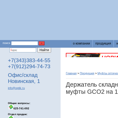
поиск
о компании
продукция
+7(343)383-44-55
+7(912)294-74-73
Главная
>
Продукция
>
Муфты оптичес
Офис/склад
Новинская, 1
Держатель склад
info@optik.ru
муфты GCO2 на 1
Общие вопросы:
625-741-092
Отдел продаж: