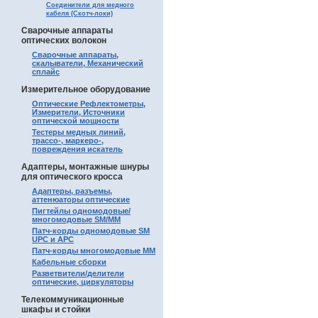
Соединители для медного
кабеля (Скотч-локи)
Сварочные аппараты
оптических волокон
Сварочные аппараты,
скалыватели, Механический
сплайс
Измерительное оборудование
Оптические Рефлектометры,
Измерители, Источники
оптической мощности
Тестеры медных линий,
трассо-, маркеро-,
повреждения искатель
Адаптеры, монтажные шнуры
для оптического кросса
Адаптеры, разъемы,
аттенюаторы оптические
Пигтейлы одномодовые/
многомодовые SM/MM
Патч-корды одномодовые SM
UPC и APC
Патч-корды многомодовые MM
Кабельные сборки
Разветвители/делители
оптические, циркуляторы
Телекоммуникационные
шкафы и стойки