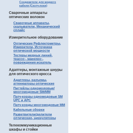
Соединители для медного
кабеля (Скотч-локи)
Сварочные аппараты
оптических волокон
Сварочные аппараты,
скалыватели, Механический
сплайс
Измерительное оборудование
Оптические Рефлектометры,
Измерители, Источники
оптической мощности
Тестеры медных линий,
трассо-, маркеро-,
повреждения искатель
Адаптеры, монтажные шнуры
для оптического кросса
Адаптеры, разъемы,
аттенюаторы оптические
Пигтейлы одномодовые/
многомодовые SM/MM
Патч-корды одномодовые SM
UPC и APC
Патч-корды многомодовые MM
Кабельные сборки
Разветвители/делители
оптические, циркуляторы
Телекоммуникационные
шкафы и стойки