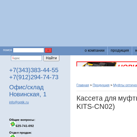
поиск
о компании
продукция
+7(343)383-44-55
+7(912)294-74-73
Главная
>
Продукция
>
Муфты оптичес
Офис/склад
Новинская, 1
Кассета для муф
info@optik.ru
KITS-CN02)
Общие вопросы:
625-741-092
Отдел продаж: