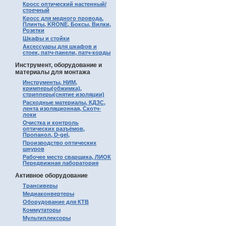
Кросс оптический настенный/
стоечный
Кросс для медного провода.
Плинты, KRONE, Боксы, Вилки,
Розетки
Шкафы и стойки
Аксессуары для шкафов и
стоек, патч-панели, патч-корды
Инструмент, оборудование и
материалы для монтажа
Инструменты, НИМ,
кримперы(обжимка),
стрипперы(снятие изоляции)
Расходные материалы, КДЗС,
лента изоляционная, Скотч-
локи
Очистка и контроль
оптических разъёмов,
Пропанол, D-gel,
Производство оптических
шнуров
Рабочее место сварщика, ЛИОК
Передвижная лаборатория
Активное оборудование
Трансиверы
Медиаконвертеры
Оборудование для КТВ
Коммутаторы
Мультиплексоры