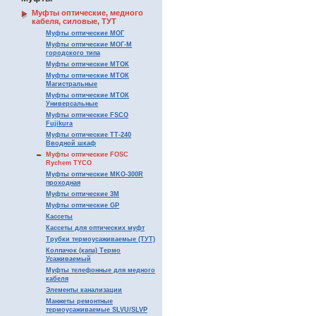
Муфты оптические, медного
кабеля, силовые, ТУТ
Муфты оптические МОГ
Муфты оптические МОГ-М
городского типа
Муфты оптические МТОК
Муфты оптические МТОК
Магистральные
Муфты оптические МТОК
Универсальные
Муфты оптические FSCO
Fujikura
Муфты оптические ТТ-240
Вводной шкаф
Муфты оптические FOSC
Rychem TYCO
Муфты оптические MKO-300R
проходная
Муфты оптические 3М
Муфты оптические GP
Кассеты
Кассеты для оптических муфт
Трубки термоусаживаемые (ТУТ)
Колпачок (капа) Термо
Усаживаемый
Муфты телефонные для медного
кабеля
Элементы канализации
Манжеты ремонтные
термоусаживаемые SLVU/SLVP