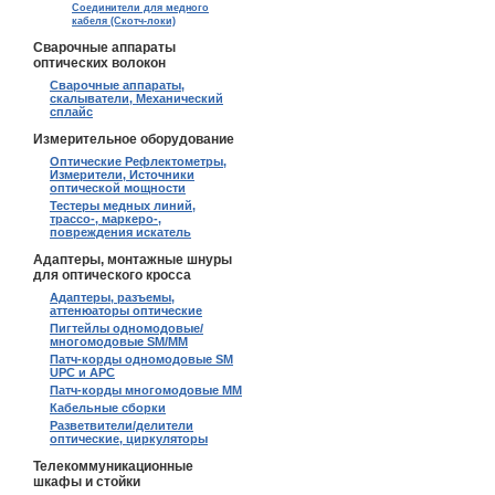
Соединители для медного
кабеля (Скотч-локи)
Сварочные аппараты
оптических волокон
Сварочные аппараты,
скалыватели, Механический
сплайс
Измерительное оборудование
Оптические Рефлектометры,
Измерители, Источники
оптической мощности
Тестеры медных линий,
трассо-, маркеро-,
повреждения искатель
Адаптеры, монтажные шнуры
для оптического кросса
Адаптеры, разъемы,
аттенюаторы оптические
Пигтейлы одномодовые/
многомодовые SM/MM
Патч-корды одномодовые SM
UPC и APC
Патч-корды многомодовые MM
Кабельные сборки
Разветвители/делители
оптические, циркуляторы
Телекоммуникационные
шкафы и стойки