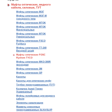
Муфты оптические, медного
кабеля, силовые, ТУТ
Муфты оптические МОГ
Муфты оптические МОГ-М
городского типа
Муфты оптические МТОК
Муфты оптические МТОК
Магистральные
Муфты оптические МТОК
Универсальные
Муфты оптические FSCO
Fujikura
Муфты оптические ТТ-240
Вводной шкаф
Муфты оптические FOSC
Rychem TYCO
Муфты оптические MKO-300R
проходная
Муфты оптические 3М
Муфты оптические GP
Кассеты
Кассеты для оптических муфт
Трубки термоусаживаемые (ТУТ)
Колпачок (капа) Термо
Усаживаемый
Муфты телефонные для медного
кабеля
Элементы канализации
Манжеты ремонтные
термоусаживаемые SLVU/SLVP