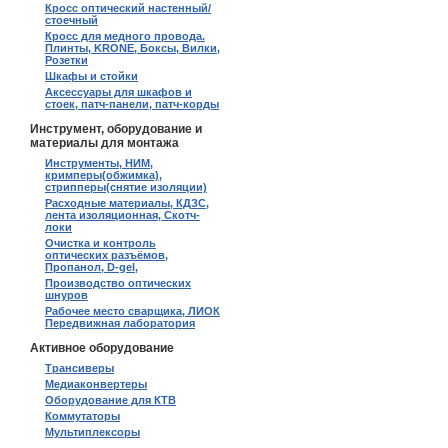
Кросс оптический настенный/
стоечный
Кросс для медного провода.
Плинты, KRONE, Боксы, Вилки,
Розетки
Шкафы и стойки
Аксессуары для шкафов и
стоек, патч-панели, патч-корды
Инструмент, оборудование и
материалы для монтажа
Инструменты, НИМ,
кримперы(обжимка),
стрипперы(снятие изоляции)
Расходные материалы, КДЗС,
лента изоляционная, Скотч-
локи
Очистка и контроль
оптических разъёмов,
Пропанол, D-gel,
Производство оптических
шнуров
Рабочее место сварщика, ЛИОК
Передвижная лаборатория
Активное оборудование
Трансиверы
Медиаконвертеры
Оборудование для КТВ
Коммутаторы
Мультиплексоры