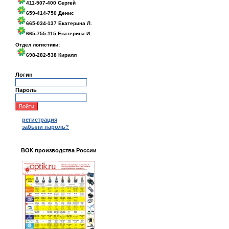
411-507-400 Сергей
659-414-750 Денис
665-034-137 Екатерина Л.
665-755-115 Екатерина И.
Отдел логистики:
698-282-538 Кирилл
Логин
Пароль
регистрация
забыли пароль?
ВОК производства России