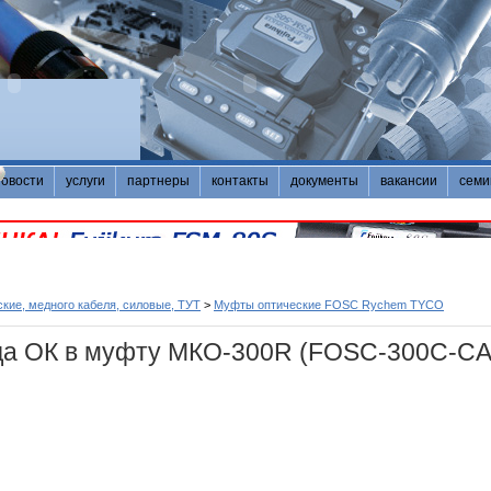
новости
услуги
партнеры
контакты
документы
вакансии
семи
кие, медного кабеля, силовые, ТУТ
>
Муфты оптические FOSC Rychem TYCO
да ОК в муфту МКО-300R (FOSC-300C-CA