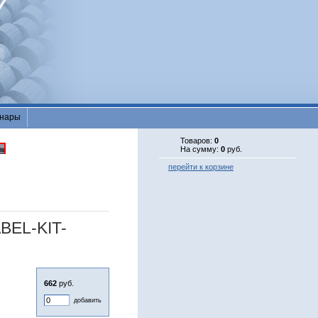
нары
Товаров:
0
На сумму:
0
руб.
перейти к корзине
BEL-KIT-
662
руб.
добавить