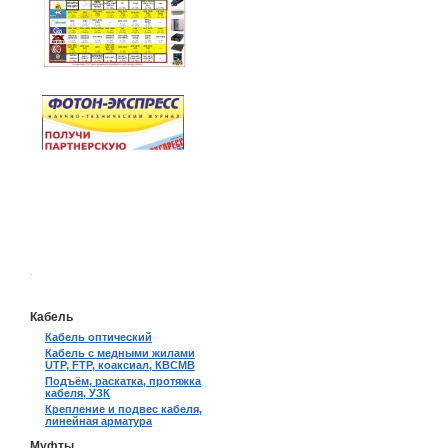
.
Кабель
Кабель оптический
Кабель с медными жилами
UTP, FTP, коаксиал, КВСМВ
Подъём, раскатка, протяжка
кабеля, УЗК
Крепление и подвес кабеля,
линейная арматура
Муфты