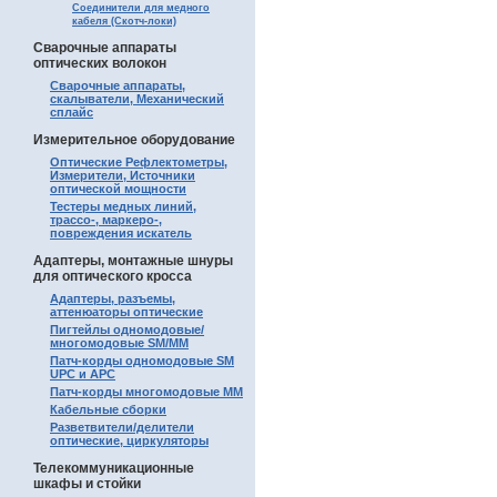
Соединители для медного
кабеля (Скотч-локи)
Сварочные аппараты
оптических волокон
Сварочные аппараты,
скалыватели, Механический
сплайс
Измерительное оборудование
Оптические Рефлектометры,
Измерители, Источники
оптической мощности
Тестеры медных линий,
трассо-, маркеро-,
повреждения искатель
Адаптеры, монтажные шнуры
для оптического кросса
Адаптеры, разъемы,
аттенюаторы оптические
Пигтейлы одномодовые/
многомодовые SM/MM
Патч-корды одномодовые SM
UPC и APC
Патч-корды многомодовые MM
Кабельные сборки
Разветвители/делители
оптические, циркуляторы
Телекоммуникационные
шкафы и стойки