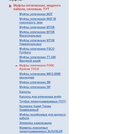
Муфты оптические, медного
кабеля, силовые, ТУТ
Муфты оптические МОГ
Муфты оптические МОГ-М
городского типа
Муфты оптические МТОК
Муфты оптические МТОК
Магистральные
Муфты оптические МТОК
Универсальные
Муфты оптические FSCO
Fujikura
Муфты оптические ТТ-240
Вводной шкаф
Муфты оптические FOSC
Rychem TYCO
Муфты оптические MKO-300R
проходная
Муфты оптические 3М
Муфты оптические GP
Кассеты
Кассеты для оптических муфт
Трубки термоусаживаемые (ТУТ)
Колпачок (капа) Термо
Усаживаемый
Муфты телефонные для медного
кабеля
Элементы канализации
Манжеты ремонтные
термоусаживаемые SLVU/SLVP