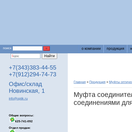
поиск
о компании
продукция
+7(343)383-44-55
+7(912)294-74-73
Главная
>
Продукция
>
Муфты оптичес
Офис/склад
Новинская, 1
Муфта соедините
info@optik.ru
соединениями для
Общие вопросы:
625-741-092
Отдел продаж: