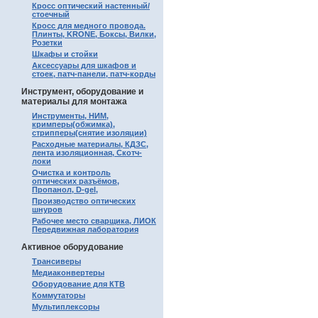
Кросс оптический настенный/
стоечный
Кросс для медного провода.
Плинты, KRONE, Боксы, Вилки,
Розетки
Шкафы и стойки
Аксессуары для шкафов и
стоек, патч-панели, патч-корды
Инструмент, оборудование и
материалы для монтажа
Инструменты, НИМ,
кримперы(обжимка),
стрипперы(снятие изоляции)
Расходные материалы, КДЗС,
лента изоляционная, Скотч-
локи
Очистка и контроль
оптических разъёмов,
Пропанол, D-gel,
Производство оптических
шнуров
Рабочее место сварщика, ЛИОК
Передвижная лаборатория
Активное оборудование
Трансиверы
Медиаконвертеры
Оборудование для КТВ
Коммутаторы
Мультиплексоры