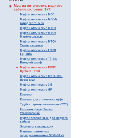
Муфты оптические, медного
кабеля, силовые, ТУТ
Муфты оптические МОГ
Муфты оптические МОГ-М
городского типа
Муфты оптические МТОК
Муфты оптические МТОК
Магистральные
Муфты оптические МТОК
Универсальные
Муфты оптические FSCO
Fujikura
Муфты оптические ТТ-240
Вводной шкаф
Муфты оптические FOSC
Rychem TYCO
Муфты оптические MKO-300R
проходная
Муфты оптические 3М
Муфты оптические GP
Кассеты
Кассеты для оптических муфт
Трубки термоусаживаемые (ТУТ)
Колпачок (капа) Термо
Усаживаемый
Муфты телефонные для медного
кабеля
Элементы канализации
Манжеты ремонтные
термоусаживаемые SLVU/SLVP