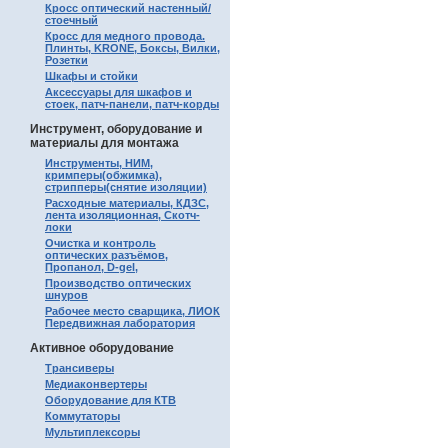
Кросс оптический настенный/
стоечный
Кросс для медного провода.
Плинты, KRONE, Боксы, Вилки,
Розетки
Шкафы и стойки
Аксессуары для шкафов и
стоек, патч-панели, патч-корды
Инструмент, оборудование и
материалы для монтажа
Инструменты, НИМ,
кримперы(обжимка),
стрипперы(снятие изоляции)
Расходные материалы, КДЗС,
лента изоляционная, Скотч-
локи
Очистка и контроль
оптических разъёмов,
Пропанол, D-gel,
Производство оптических
шнуров
Рабочее место сварщика, ЛИОК
Передвижная лаборатория
Активное оборудование
Трансиверы
Медиаконвертеры
Оборудование для КТВ
Коммутаторы
Мультиплексоры