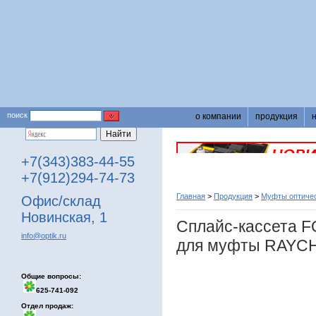
поиск
о компании
продукция
+7(343)383-44-55
+7(912)294-74-73
Главная
>
Продукция
>
Муфты оптичес
Офис/склад
Новинская, 1
Сплайс-кассета F
info@optik.ru
для муфты RAYC
Общие вопросы:
625-741-092
Отдел продаж: