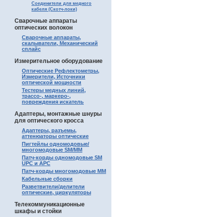
Соединители для медного
кабеля (Скотч-локи)
Сварочные аппараты
оптических волокон
Сварочные аппараты,
скалыватели, Механический
сплайс
Измерительное оборудование
Оптические Рефлектометры,
Измерители, Источники
оптической мощности
Тестеры медных линий,
трассо-, маркеро-,
повреждения искатель
Адаптеры, монтажные шнуры
для оптического кросса
Адаптеры, разъемы,
аттенюаторы оптические
Пигтейлы одномодовые/
многомодовые SM/MM
Патч-корды одномодовые SM
UPC и APC
Патч-корды многомодовые MM
Кабельные сборки
Разветвители/делители
оптические, циркуляторы
Телекоммуникационные
шкафы и стойки