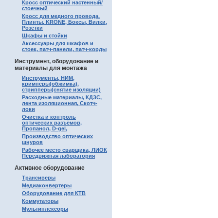
Кросс оптический настенный/
стоечный
Кросс для медного провода.
Плинты, KRONE, Боксы, Вилки,
Розетки
Шкафы и стойки
Аксессуары для шкафов и
стоек, патч-панели, патч-корды
Инструмент, оборудование и
материалы для монтажа
Инструменты, НИМ,
кримперы(обжимка),
стрипперы(снятие изоляции)
Расходные материалы, КДЗС,
лента изоляционная, Скотч-
локи
Очистка и контроль
оптических разъёмов,
Пропанол, D-gel,
Производство оптических
шнуров
Рабочее место сварщика, ЛИОК
Передвижная лаборатория
Активное оборудование
Трансиверы
Медиаконвертеры
Оборудование для КТВ
Коммутаторы
Мультиплексоры