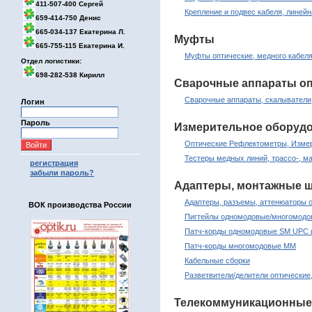
411-507-400 Сергей
Крепление и подвес кабеля, линей
659-414-750 Денис
665-034-137 Екатерина Л.
Муфты
665-755-115 Екатерина И.
Муфты оптические, медного кабеля
Отдел логистики:
698-282-538 Кирилл
Сварочные аппараты оп
Сварочные аппараты, скалыватели
Логин
Пароль
Измерительное оборуд
Оптические Рефлектометры, Измер
Тестеры медных линий, трассо-, м
регистрация
забыли пароль?
Адаптеры, монтажные ш
Адаптеры, разъемы, аттенюаторы 
ВОК производства России
Пигтейлы одномодовые/многомод
Патч-корды одномодовые SM UPC 
Патч-корды многомодовые MM
Кабельные сборки
Разветвители/делители оптические
Телекоммуникационные