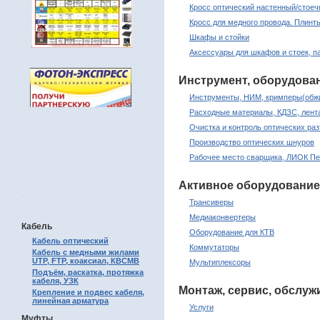
Кросс оптический настенный/стое
Кросс для медного провода. Плинт
Шкафы и стойки
Аксессуары для шкафов и стоек, п
Инструмент, оборудова
Инструменты, НИМ, кримперы(обжи
Расходные материалы, КДЗС, лента
Очистка и контроль оптических раз
Производство оптических шнуров
Рабочее место сварщика, ЛИОК Пе
Активное оборудование
.
Трансиверы
Медиаконвертеры
Кабель
Оборудование для КТВ
Кабель оптический
Коммутаторы
Кабель с медными жилами
UTP, FTP, коаксиал, КВСМВ
Мультиплексоры
Подъём, раскатка, протяжка
кабеля, УЗК
Монтаж, сервис, обслуж
Крепление и подвес кабеля,
линейная арматура
Услуги
Муфты