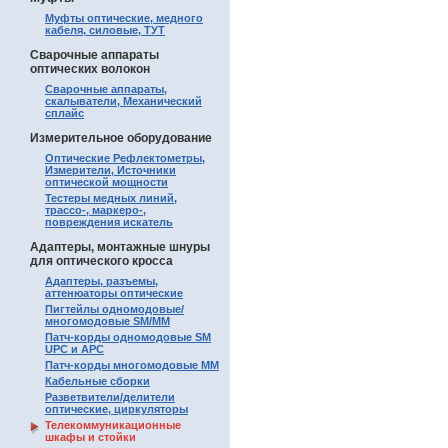
Муфты оптические, медного
кабеля, силовые, ТУТ
Сварочные аппараты
оптических волокон
Сварочные аппараты,
скалыватели, Механический
сплайс
Измерительное оборудование
Оптические Рефлектометры,
Измерители, Источники
оптической мощности
Тестеры медных линий,
трассо-, маркеро-,
повреждения искатель
Адаптеры, монтажные шнуры
для оптического кросса
Адаптеры, разъемы,
аттенюаторы оптические
Пигтейлы одномодовые/
многомодовые SM/MM
Патч-корды одномодовые SM
UPC и APC
Патч-корды многомодовые MM
Кабельные сборки
Разветвители/делители
оптические, циркуляторы
Телекоммуникационные
шкафы и стойки