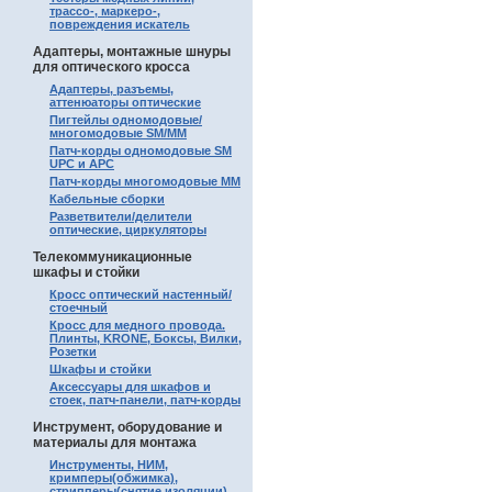
трассо-, маркеро-,
повреждения искатель
Адаптеры, монтажные шнуры
для оптического кросса
Адаптеры, разъемы,
аттенюаторы оптические
Пигтейлы одномодовые/
многомодовые SM/MM
Патч-корды одномодовые SM
UPC и APC
Патч-корды многомодовые MM
Кабельные сборки
Разветвители/делители
оптические, циркуляторы
Телекоммуникационные
шкафы и стойки
Кросс оптический настенный/
стоечный
Кросс для медного провода.
Плинты, KRONE, Боксы, Вилки,
Розетки
Шкафы и стойки
Аксессуары для шкафов и
стоек, патч-панели, патч-корды
Инструмент, оборудование и
материалы для монтажа
Инструменты, НИМ,
кримперы(обжимка),
стрипперы(снятие изоляции)