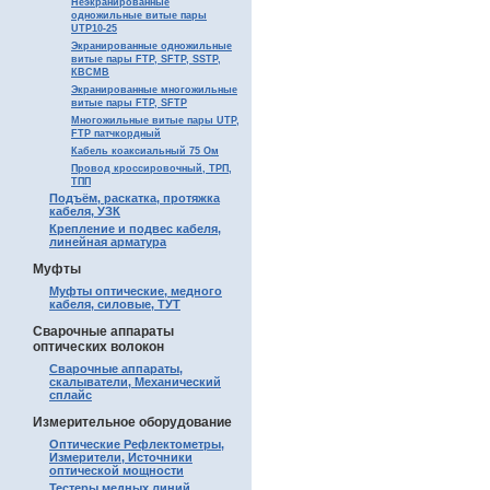
Неэкранированные
одножильные витые пары
UTP10-25
Экранированные одножильные
витые пары FTP, SFTP, SSTP,
КВСМВ
Экранированные многожильные
витые пары FTP, SFTP
Многожильные витые пары UTP,
FTP патчкордный
Кабель коаксиальный 75 Ом
Провод кроссировочный, ТРП,
ТПП
Подъём, раскатка, протяжка
кабеля, УЗК
Крепление и подвес кабеля,
линейная арматура
Муфты
Муфты оптические, медного
кабеля, силовые, ТУТ
Сварочные аппараты
оптических волокон
Сварочные аппараты,
скалыватели, Механический
сплайс
Измерительное оборудование
Оптические Рефлектометры,
Измерители, Источники
оптической мощности
Тестеры медных линий,