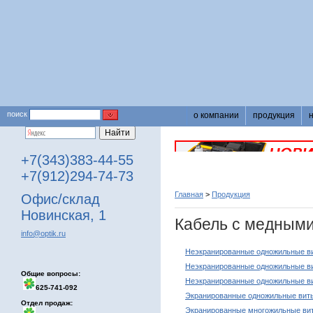
поиск
о компании
продукция
+7(343)383-44-55
+7(912)294-74-73
Главная
>
Продукция
Офис/склад
Новинская, 1
Кабель с медными
info@optik.ru
Неэкранированные одножильные в
Неэкранированные одножильные в
Общие вопросы:
Неэкранированные одножильные в
625-741-092
Экранированные одножильные виты
Отдел продаж:
Экранированные многожильные ви