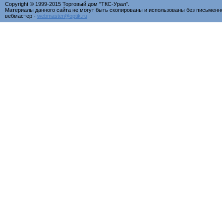
Copyright © 1999-2015 Торговый дом "ТКС-Урал".
Материалы данного сайта не могут быть скопированы и использованы без письменн
вебмастер -
webmaster@optik.ru