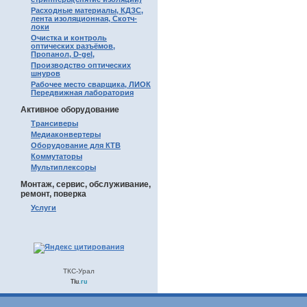
Расходные материалы, КДЗС,
лента изоляционная, Скотч-
локи
Очистка и контроль
оптических разъёмов,
Пропанол, D-gel,
Производство оптических
шнуров
Рабочее место сварщика, ЛИОК
Передвижная лаборатория
Активное оборудование
Трансиверы
Медиаконвертеры
Оборудование для КТВ
Коммутаторы
Мультиплексоры
Монтаж, сервис, обслуживание,
ремонт, поверка
Услуги
ТКС-Урал
Tiu
.ru