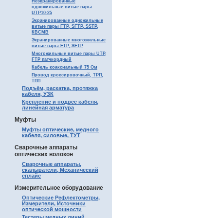
Неэкранированные
одножильные витые пары
UTP10-25
Экранированные одножильные
витые пары FTP, SFTP, SSTP,
КВСМВ
Экранированные многожильные
витые пары FTP, SFTP
Многожильные витые пары UTP,
FTP патчкордный
Кабель коаксиальный 75 Ом
Провод кроссировочный, ТРП,
ТПП
Подъём, раскатка, протяжка
кабеля, УЗК
Крепление и подвес кабеля,
линейная арматура
Муфты
Муфты оптические, медного
кабеля, силовые, ТУТ
Сварочные аппараты
оптических волокон
Сварочные аппараты,
скалыватели, Механический
сплайс
Измерительное оборудование
Оптические Рефлектометры,
Измерители, Источники
оптической мощности
Тестеры медных линий,