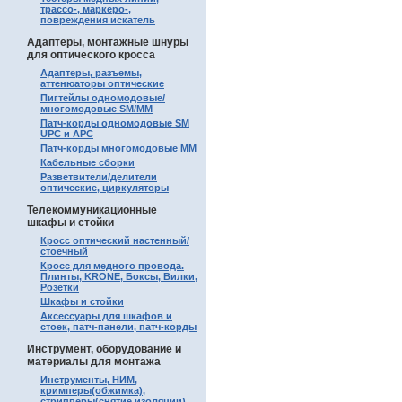
трассо-, маркеро-,
повреждения искатель
Адаптеры, монтажные шнуры
для оптического кросса
Адаптеры, разъемы,
аттенюаторы оптические
Пигтейлы одномодовые/
многомодовые SM/MM
Патч-корды одномодовые SM
UPC и APC
Патч-корды многомодовые MM
Кабельные сборки
Разветвители/делители
оптические, циркуляторы
Телекоммуникационные
шкафы и стойки
Кросс оптический настенный/
стоечный
Кросс для медного провода.
Плинты, KRONE, Боксы, Вилки,
Розетки
Шкафы и стойки
Аксессуары для шкафов и
стоек, патч-панели, патч-корды
Инструмент, оборудование и
материалы для монтажа
Инструменты, НИМ,
кримперы(обжимка),
стрипперы(снятие изоляции)