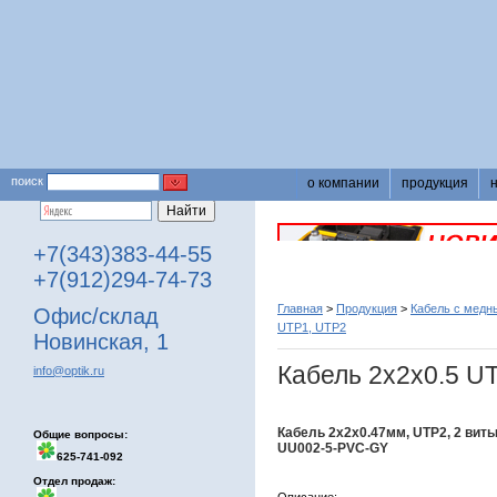
поиск
о компании
продукция
+7(343)383-44-55
+7(912)294-74-73
Главная
>
Продукция
>
Кабель с медн
Офис/склад
UTP1, UTP2
Новинская, 1
Кабель 2х2х0.5 
info@optik.ru
Кабель 2х2х0.47мм, UTP2, 2 виты
Общие вопросы:
UU002-5-PVC-GY
625-741-092
Отдел продаж: