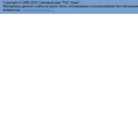
Copyright © 1999-2015 Торговый дом "ТКС-Урал".
Материалы данного сайта не могут быть скопированы и использованы без письменн
вебмастер -
webmaster@optik.ru