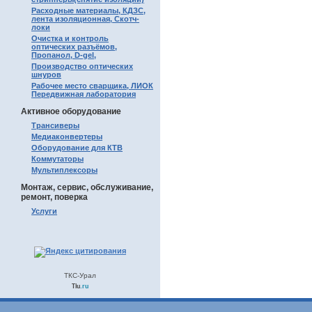
Расходные материалы, КДЗС,
лента изоляционная, Скотч-
локи
Очистка и контроль
оптических разъёмов,
Пропанол, D-gel,
Производство оптических
шнуров
Рабочее место сварщика, ЛИОК
Передвижная лаборатория
Активное оборудование
Трансиверы
Медиаконвертеры
Оборудование для КТВ
Коммутаторы
Мультиплексоры
Монтаж, сервис, обслуживание,
ремонт, поверка
Услуги
ТКС-Урал
Tiu
.ru