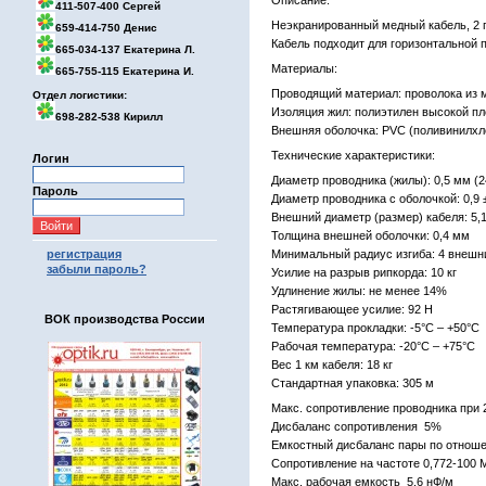
Описание:
411-507-400 Сергей
Неэкранированный медный кабель, 2 п
659-414-750 Денис
Кабель подходит для горизонтальной 
665-034-137 Екатерина Л.
Материалы:
665-755-115 Екатерина И.
Проводящий материал: проволока из 
Отдел логистики:
Изоляция жил: полиэтилен высокой пл
698-282-538 Кирилл
Внешняя оболочка: PVC (поливинилхл
Технические характеристики:
Логин
Диаметр проводника (жилы): 0,5 мм (
Пароль
Диаметр проводника с оболочкой: 0,9 
Внешний диаметр (размер) кабеля: 5,1
Толщина внешней оболочки: 0,4 мм
регистрация
Минимальный радиус изгиба: 4 внешн
забыли пароль?
Усилие на разрыв рипкорда: 10 кг
Удлинение жилы: не менее 14%
Растягивающее усилие: 92 H
ВОК производства России
Температура прокладки: -5°C – +50°C
Рабочая температура: -20°C – +75°C
Вес 1 км кабеля: 18 кг
Стандартная упаковка: 305 м
Макс. сопротивление проводника при 
Дисбаланс сопротивления 5%
Емкостный дисбаланс пары по отношен
Сопротивление на частоте 0,772-100
Макс. рабочая емкость 5.6 нФ/м