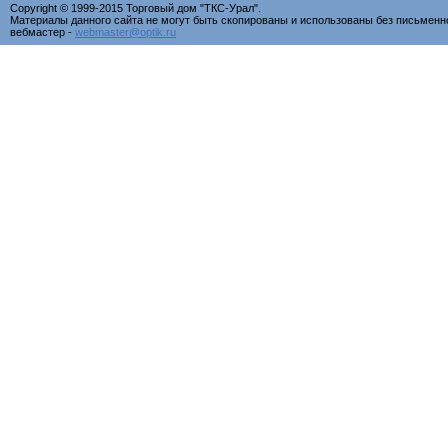
Copyright © 1999-2015 Торговый дом "ТКС-Урал".
Материалы данного сайта не могут быть скопированы и использованы без письменн
вебмастер -
webmaster@optik.ru