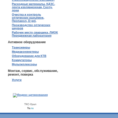
Расходные материалы, КДЗС,
лента изоляционная, Скотч-
локи
Очистка и контроль
оптических разъёмов,
Пропанол, D-gel,
Производство оптических
шнуров
Рабочее место сварщика, ЛИОК
Передвижная лаборатория
Активное оборудование
Трансиверы
Медиаконвертеры
Оборудование для КТВ
Коммутаторы
Мультиплексоры
Монтаж, сервис, обслуживание,
ремонт, поверка
Услуги
ТКС-Урал
Tiu
.ru