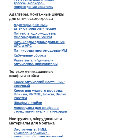
трассо-, маркеро-,
повреждения искатель
Адаптеры, монтажные шнуры
для оптического кросса
Адаптеры, разъемы,
аттенюаторы оптические
Пигтейлы одномодовые/
многомодовые SM/MM
Патч-корды одномодовые SM
UPC и APC
Патч-корды многомодовые MM
Кабельные сборки
Разветвители/делители
оптические, циркуляторы
Телекоммуникационные
шкафы и стойки
Кросс оптический настенный/
стоечный
Кросс для медного провода.
Плинты, KRONE, Боксы, Вилки,
Розетки
Шкафы и стойки
Аксессуары для шкафов и
стоек, патч-панели, патч-корды
Инструмент, оборудование и
материалы для монтажа
Инструменты, НИМ,
кримперы(обжимка),
стрипперы(снятие изоляции)