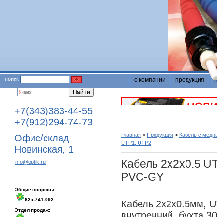
поиск
о компании
продукция
+7(343)383-44-55
+7(912)294-74-73
Главная
>
Продукция
>
Кабель с медн
Офис/склад
UTP1, UTP2
Новинская, 1
Кабель 2х2х0.5 
info@optik.ru
PVC-GY
Общие вопросы:
625-741-092
Кабель 2х2х0.5мм, UT
Отдел продаж:
внутренний, бухта 