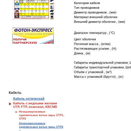
Категория кабеля
Тип проводников
Диаметр проводников , (мм)
Материал внешней оболочки
Внешний диаметр оболочки , (мм)
Диапазон температур , (°C)
Цвет оболочки
Погонная масса , (кг/км)
Растягивающее усилие , (H)
Длина , (м)
Габариты индивидуальной упаковки, 
Габариты транспортной упаковки, ШхВ
Объём с упаковкой , (м³)
Масса с упаковкой (Брутто) , (кг)
.
Кабель
Кабель оптический
Кабель с медными жилами
UTP, FTP, коаксиал, КВСМВ
Неэкранированные
одножильные витые пары UTP1,
UTP2
Неэкранированные
одножильные витые пары UTP4