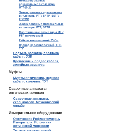
Неэкранированные
одножильные витые пары
UTP10-25
Экранированные одножильные
витые пары FTP, SFTP, SSTP,
КВСМВ
Экранированные многожильные
витые пары FTP, SFTP
Многожильные витые пары UTP,
FTP патчкордный
Кабель коаксиальный 75 Ом
Провод кроссировочный, ТРП,
ТПП
Подъём, раскатка, протяжка
кабеля, УЗК
Крепление и подвес кабеля,
линейная арматура
Муфты
Муфты оптические, медного
кабеля, силовые, ТУТ
Сварочные аппараты
оптических волокон
Сварочные аппараты,
скалыватели, Механический
сплайс
Измерительное оборудование
Оптические Рефлектометры,
Измерители, Источники
оптической мощности
Тестеры медных линий,