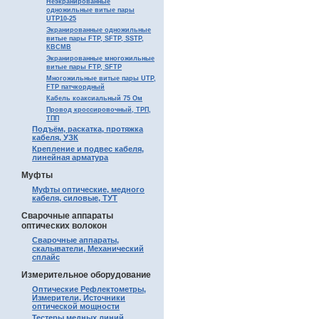
Неэкранированные
одножильные витые пары
UTP10-25
Экранированные одножильные
витые пары FTP, SFTP, SSTP,
КВСМВ
Экранированные многожильные
витые пары FTP, SFTP
Многожильные витые пары UTP,
FTP патчкордный
Кабель коаксиальный 75 Ом
Провод кроссировочный, ТРП,
ТПП
Подъём, раскатка, протяжка
кабеля, УЗК
Крепление и подвес кабеля,
линейная арматура
Муфты
Муфты оптические, медного
кабеля, силовые, ТУТ
Сварочные аппараты
оптических волокон
Сварочные аппараты,
скалыватели, Механический
сплайс
Измерительное оборудование
Оптические Рефлектометры,
Измерители, Источники
оптической мощности
Тестеры медных линий,