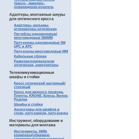
трассо-, маркеро-,
повреждения искатель
Адаптеры, монтажные шнуры
для оптического кросса
Адаптеры, разъемы,
аттенюаторы оптические
Пигтейлы одномодовые/
многомодовые SM/MM
Патч-корды одномодовые SM
UPC и APC
Патч-корды многомодовые MM
Кабельные сборки
Разветвители/делители
оптические, циркуляторы
Телекоммуникационные
шкафы и стойки
Кросс оптический настенный/
стоечный
Кросс для медного провода.
Плинты, KRONE, Боксы, Вилки,
Розетки
Шкафы и стойки
Аксессуары для шкафов и
стоек, патч-панели, патч-корды
Инструмент, оборудование и
материалы для монтажа
Инструменты, НИМ,
кримперы(обжимка),
стрипперы(снятие изоляции)