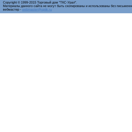
Copyright © 1999-2015 Торговый дом "ТКС-Урал".
Материалы данного сайта не могут быть скопированы и использованы без письменн
вебмастер -
webmaster@optik.ru