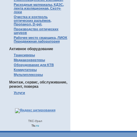
Расходные материалы, КДЗС,
лента изоляционная, Скотч-
локи
Очистка и контроль
оптических разъёмов,
Пропанол, D-gel,
Производство оптических
шнуров
Рабочее место сварщика, ЛИОК
Передвижная лаборатория
Активное оборудование
Трансиверы
Медиаконвертеры
Оборудование для КТВ
Коммутаторы
Мультиплексоры
Монтаж, сервис, обслуживание,
ремонт, поверка
Услуги
ТКС-Урал
Tiu
.ru