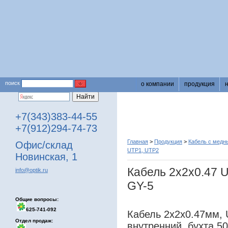
поиск
о компании
продукция
+7(343)383-44-55
+7(912)294-74-73
Главная
>
Продукция
>
Кабель с медн
Офис/склад
UTP1, UTP2
Новинская, 1
Кабель 2х2х0.47
info@optik.ru
GY-5
Общие вопросы:
625-741-092
Кабель 2х2х0.47мм, U
Отдел продаж:
внутренний, бухта 