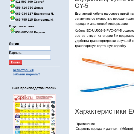
411-507-400 Сергей
GY-5
659-414-750 Денис
Двупарный кабель на основе витой па
665-034-137 Екатерина Л.
сегментов со скоростью передачи дан
665-755-115 Екатерина И.
передачи аналоговой информации.
Отдел логистики:
Кабель EC-UU002-5-PVC-GY-5 содержи
698-282-538 Кирилл
соответствует категории 5 и предназн
удобства транспортировки и лучшей с
Логин
транспортную картонную коробку.
Пароль
регистрация
забыли пароль?
ВОК производства России
Характеристики 
Применение
Скорость передачи данных , (Мбит/с)