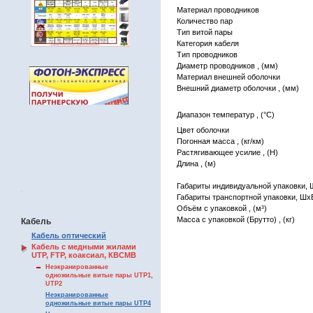
Материал проводников
Количество пар
Тип витой пары
Категория кабеля
Тип проводников
Диаметр проводников , (мм)
Материал внешней оболочки
Внешний диаметр оболочки , (мм)
Диапазон температур , (°C)
Цвет оболочки
Погонная масса , (кг/км)
Растягивающее усилие , (H)
Длина , (м)
Габариты индивидуальной упаковки, 
.
Габариты транспортной упаковки, ШхВ
Объём с упаковкой , (м³)
Масса с упаковкой (Брутто) , (кг)
Кабель
Кабель оптический
Кабель с медными жилами
UTP, FTP, коаксиал, КВСМВ
Неэкранированные
одножильные витые пары UTP1,
UTP2
Неэкранированные
одножильные витые пары UTP4