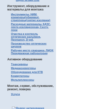
Шнуры питания 220В
Инструмент, оборудование и
материалы для монтажа
Инструменты, НИМ,
кримперы(обжимка),
стрипперы(снятие изоляции)
Расходные материалы, КДЗС,
лента изоляционная, Скотч-
локи
Очистка и контроль
оптических разъёмов,
Пропанол, D-gel,
Производство оптических
шнуров
Рабочее место сварщика, ЛИОК
Передвижная лаборатория
Активное оборудование
Трансиверы
Медиаконвертеры
Оборудование для КТВ
Коммутаторы
Мультиплексоры
Монтаж, сервис, обслуживание,
ремонт, поверка
Услуги