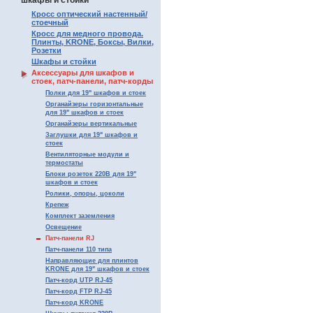
шкафы и стойки
Кросс оптический настенный/
стоечный
Кросс для медного провода.
Плинты, KRONE, Боксы, Вилки,
Розетки
Шкафы и стойки
Аксессуары для шкафов и
стоек, патч-панели, патч-корды
Полки для 19" шкафов и стоек
Органайзеры горизонтальные
для 19" шкафов и стоек
Органайзеры вертикальные
Заглушки для 19" шкафов и
стоек
Вентиляторные модули и
термостаты
Блоки розеток 220В для 19"
шкафов и стоек
Ролики, опоры, цоколи
Крепеж
Комплект заземления
Освещение
Патч-панели RJ
Патч-панели 110 типа
Направляющие для плинтов
KRONE для 19" шкафов и стоек
Патч-корд UTP RJ-45
Патч-корд FTP RJ-45
Патч-корд KRONE