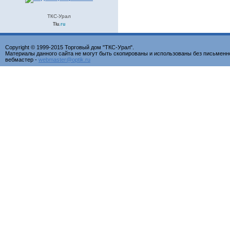
ТКС-Урал
Tiu
.ru
Copyright © 1999-2015 Торговый дом "ТКС-Урал".
Материалы данного сайта не могут быть скопированы и использованы без письменн
вебмастер -
webmaster@optik.ru