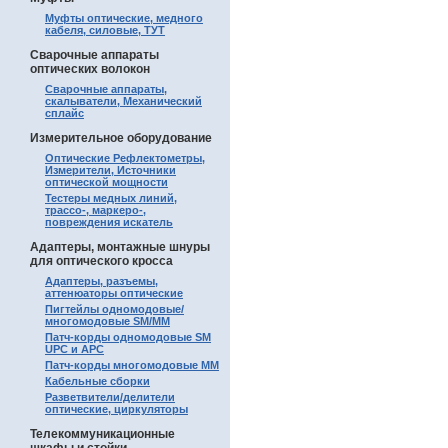
Муфты оптические, медного
кабеля, силовые, ТУТ
Сварочные аппараты
оптических волокон
Сварочные аппараты,
скалыватели, Механический
сплайс
Измерительное оборудование
Оптические Рефлектометры,
Измерители, Источники
оптической мощности
Тестеры медных линий,
трассо-, маркеро-,
повреждения искатель
Адаптеры, монтажные шнуры
для оптического кросса
Адаптеры, разъемы,
аттенюаторы оптические
Пигтейлы одномодовые/
многомодовые SM/MM
Патч-корды одномодовые SM
UPC и APC
Патч-корды многомодовые MM
Кабельные сборки
Разветвители/делители
оптические, циркуляторы
Телекоммуникационные