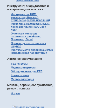
Шнуры питания 220В
Инструмент, оборудование и
материалы для монтажа
Инструменты, НИМ,
кримперы(обжимка),
стрипперы(снятие изоляции)
Расходные материалы, КДЗС,
лента изоляционная, Скотч-
локи
Очистка и контроль
оптических разъёмов,
Пропанол, D-gel,
Производство оптических
шнуров
Рабочее место сварщика, ЛИОК
Передвижная лаборатория
Активное оборудование
Трансиверы
Медиаконвертеры
Оборудование для КТВ
Коммутаторы
Мультиплексоры
Монтаж, сервис, обслуживание,
ремонт, поверка
Услуги