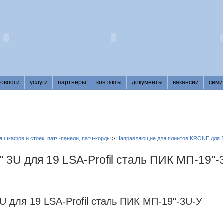
новости
услуги
партнеры
контакты
документы
вакансии
семи
 шкафов и стоек, патч-панели, патч-корды
>
Направляющие для плинтов KRONE для 1
 3U для 19 LSA-Profil сталь ПИК МП-19''-
 для 19 LSA-Profil сталь ПИК МП-19"-3U-У