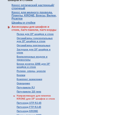
шкафы и стойки
Кросс оптический настенный/
стоечный
Кросс для медного провода.
Плинты, KRONE, Боксы, Вилки,
Розетки
Шкафы и стойки
Аксессуары для шкафов и
стоек, патч-панели, патч-корды
Полки для 19" шкафов и стоек
Органайзеры горизонтальные
для 19" шкафов и стоек
Органайзеры вертикальные
Заглушки для 19" шкафов и
стоек
Вентиляторные модули и
термостаты
Блоки розеток 220В для 19"
шкафов и стоек
Ролики, опоры, цоколи
Крепеж
Комплект заземления
Освещение
Патч-панели RJ
Патч-панели 110 типа
Направляющие для плинтов
KRONE для 19" шкафов и стоек
Патч-корд UTP RJ-45
Патч-корд FTP RJ-45
Патч-корд KRONE