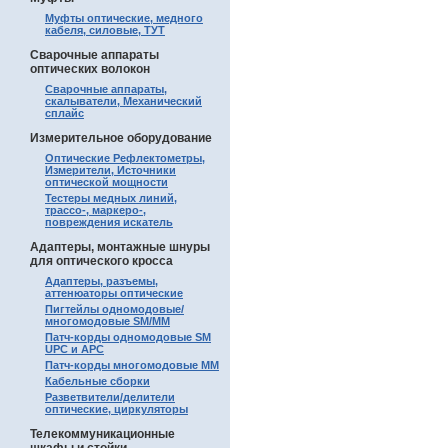
Муфты оптические, медного
кабеля, силовые, ТУТ
Сварочные аппараты
оптических волокон
Сварочные аппараты,
скалыватели, Механический
сплайс
Измерительное оборудование
Оптические Рефлектометры,
Измерители, Источники
оптической мощности
Тестеры медных линий,
трассо-, маркеро-,
повреждения искатель
Адаптеры, монтажные шнуры
для оптического кросса
Адаптеры, разъемы,
аттенюаторы оптические
Пигтейлы одномодовые/
многомодовые SM/MM
Патч-корды одномодовые SM
UPC и APC
Патч-корды многомодовые MM
Кабельные сборки
Разветвители/делители
оптические, циркуляторы
Телекоммуникационные