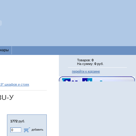
нары
Товаров:
0
На сумму:
0
руб.
перейти к корзине
9" шкафов и стоек
3U-У
1772
руб.
добавить