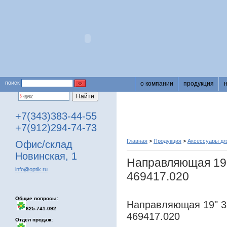
поиск
о компании
продукция
+7(343)383-44-55
+7(912)294-74-73
Главная
>
Продукция
>
Аксессуары для
Офис/склад
Новинская, 1
Направляющая 19''
info@optik.ru
469417.020
Общие вопросы:
Направляющая 19" 3U
625-741-092
469417.020
Отдел продаж: