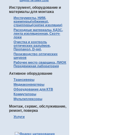
Шнуры питания 220В
Инструмент, оборудование и
материалы для монтажа
Инструменты, НИМ,
кримперы(обжимка),
стрипперы(снятие изоляции)
Расходные материалы, КДЗС,
лента изоляционная, Скотч-
локи
Очистка и контроль
оптических разъёмов,
Пропанол, D-gel,
Производство оптических
шнуров
Рабочее место сварщика, ЛИОК
Передвижная лаборатория
Активное оборудование
Трансиверы
Медиаконвертеры
Оборудование для КТВ
Коммутаторы
Мультиплексоры
Монтаж, сервис, обслуживание,
ремонт, поверка
Услуги