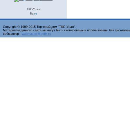
ТКС-Урал
Tiu
.ru
Copyright © 1999-2015 Торговый дом "ТКС-Урал".
Материалы данного сайта не могут быть скопированы и использованы без письменн
вебмастер -
webmaster@optik.ru