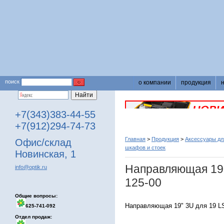
поиск
о компании
продукция
+7(343)383-44-55
+7(912)294-74-73
Главная
>
Продукция
>
Аксессуары для
Офис/склад
шкафов и стоек
Новинская, 1
Направляющая 19''
info@optik.ru
125-00
Общие вопросы:
Направляющая 19" 3U для 19 LS
625-741-092
Отдел продаж: