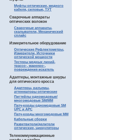
Муфты оптические, медного
кабеля, силовые, ТУТ
Сварочные аппараты
оптических волокон
Сварочные аппараты,
скалыватели, Механический
сплайс
Измерительное оборудование
Оптические Рефлектометры,
Измерители, Источники
оптической мощности
Тестеры медных линий,
трассо-, маркеро-,
повреждения искатель
Адаптеры, монтажные шнуры
для оптического кросса
Адаптеры, разъемы,
аттенюаторы оптические
Пигтейлы одномодовые/
многомодовые SM/MM
Патч-корды одномодовые SM
UPC и APC
Патч-корды многомодовые MM
Кабельные сборки
Разветвители/делители
оптические, циркуляторы
Телекоммуникационные