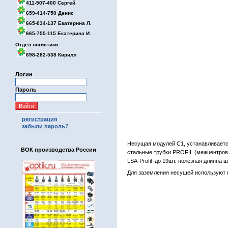
411-507-400 Сергей
659-414-750 Денис
665-034-137 Екатерина Л.
665-755-115 Екатерина И.
Отдел логистики:
698-282-538 Кирилл
Логин
Пароль
регистрация
забыли пароль?
Несущая модулей C1, устанавливается
ВОК производства России
стальные трубки PROFIL (межцентров
LSA-Profil до 19шт, полезная длинна 
Для заземления несущей используют к