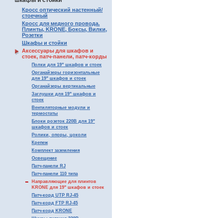
шкафы и стойки
Кросс оптический настенный/
стоечный
Кросс для медного провода.
Плинты, KRONE, Боксы, Вилки,
Розетки
Шкафы и стойки
Аксессуары для шкафов и
стоек, патч-панели, патч-корды
Полки для 19" шкафов и стоек
Органайзеры горизонтальные
для 19" шкафов и стоек
Органайзеры вертикальные
Заглушки для 19" шкафов и
стоек
Вентиляторные модули и
термостаты
Блоки розеток 220В для 19"
шкафов и стоек
Ролики, опоры, цоколи
Крепеж
Комплект заземления
Освещение
Патч-панели RJ
Патч-панели 110 типа
Направляющие для плинтов
KRONE для 19" шкафов и стоек
Патч-корд UTP RJ-45
Патч-корд FTP RJ-45
Патч-корд KRONE