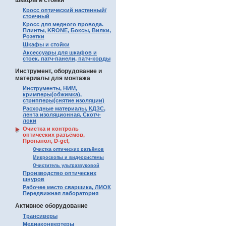
шкафы и стойки
Кросс оптический настенный/
стоечный
Кросс для медного провода.
Плинты, KRONE, Боксы, Вилки,
Розетки
Шкафы и стойки
Аксессуары для шкафов и
стоек, патч-панели, патч-корды
Инструмент, оборудование и
материалы для монтажа
Инструменты, НИМ,
кримперы(обжимка),
стрипперы(снятие изоляции)
Расходные материалы, КДЗС,
лента изоляционная, Скотч-
локи
Очистка и контроль
оптических разъёмов,
Пропанол, D-gel,
Очистка оптических разъёмов
Микроскопы и видеосистемы
Очиститель ультразвуковой
Производство оптических
шнуров
Рабочее место сварщика, ЛИОК
Передвижная лаборатория
Активное оборудование
Трансиверы
Медиаконвертеры