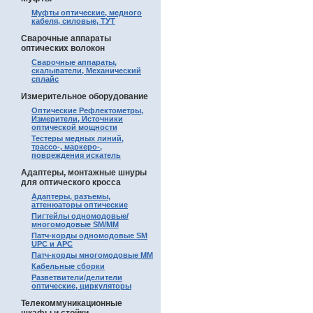
Муфты оптические, медного
кабеля, силовые, ТУТ
Сварочные аппараты
оптических волокон
Сварочные аппараты,
скалыватели, Механический
сплайс
Измерительное оборудование
Оптические Рефлектометры,
Измерители, Источники
оптической мощности
Тестеры медных линий,
трассо-, маркеро-,
повреждения искатель
Адаптеры, монтажные шнуры
для оптического кросса
Адаптеры, разъемы,
аттенюаторы оптические
Пигтейлы одномодовые/
многомодовые SM/MM
Патч-корды одномодовые SM
UPC и APC
Патч-корды многомодовые MM
Кабельные сборки
Разветвители/делители
оптические, циркуляторы
Телекоммуникационные