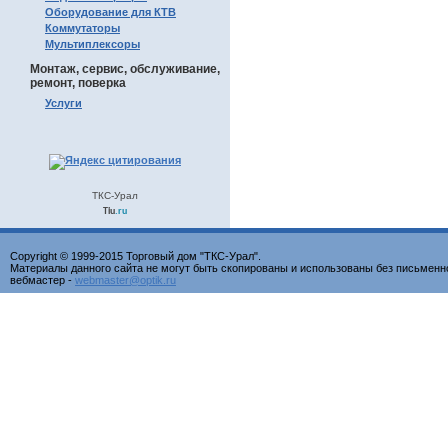
Оборудование для КТВ
Коммутаторы
Мультиплексоры
Монтаж, сервис, обслуживание,
ремонт, поверка
Услуги
ТКС-Урал
Tiu
.ru
Copyright © 1999-2015 Торговый дом "ТКС-Урал".
Материалы данного сайта не могут быть скопированы и использованы без письменн
вебмастер -
webmaster@optik.ru