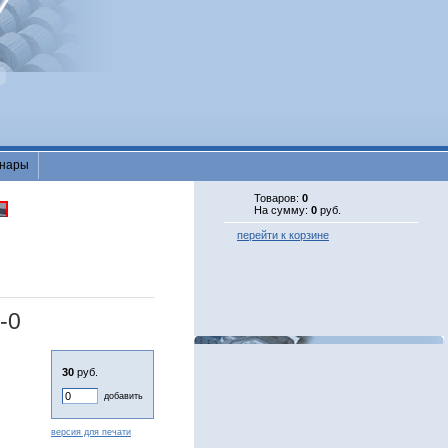
нары
Товаров:
0
На сумму:
0
руб.
перейти к корзине
-0
30
руб.
добавить
версия для печати