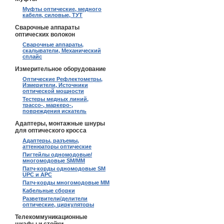
Муфты оптические, медного
кабеля, силовые, ТУТ
Сварочные аппараты
оптических волокон
Сварочные аппараты,
скалыватели, Механический
сплайс
Измерительное оборудование
Оптические Рефлектометры,
Измерители, Источники
оптической мощности
Тестеры медных линий,
трассо-, маркеро-,
повреждения искатель
Адаптеры, монтажные шнуры
для оптического кросса
Адаптеры, разъемы,
аттенюаторы оптические
Пигтейлы одномодовые/
многомодовые SM/MM
Патч-корды одномодовые SM
UPC и APC
Патч-корды многомодовые MM
Кабельные сборки
Разветвители/делители
оптические, циркуляторы
Телекоммуникационные