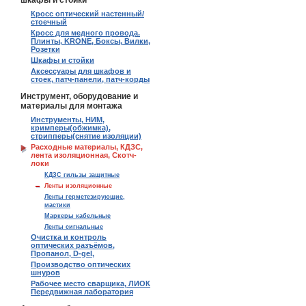
шкафы и стойки
Кросс оптический настенный/
стоечный
Кросс для медного провода.
Плинты, KRONE, Боксы, Вилки,
Розетки
Шкафы и стойки
Аксессуары для шкафов и
стоек, патч-панели, патч-корды
Инструмент, оборудование и
материалы для монтажа
Инструменты, НИМ,
кримперы(обжимка),
стрипперы(снятие изоляции)
Расходные материалы, КДЗС,
лента изоляционная, Скотч-
локи
КДЗС гильзы защитные
Ленты изоляционные
Ленты герметезирующие,
мастики
Маркеры кабельные
Ленты сигнальные
Очистка и контроль
оптических разъёмов,
Пропанол, D-gel,
Производство оптических
шнуров
Рабочее место сварщика, ЛИОК
Передвижная лаборатория