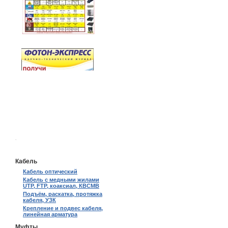
.
Кабель
Кабель оптический
Кабель с медными жилами
UTP, FTP, коаксиал, КВСМВ
Подъём, раскатка, протяжка
кабеля, УЗК
Крепление и подвес кабеля,
линейная арматура
Муфты