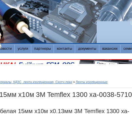
новости
услуги
партнеры
контакты
документы
вакансии
семи
ериалы, КДЗС, лента изоляционная, Скотч-локи
>
Ленты изоляционные
 15мм х10м 3M Temflex 1300 xa-0038-5710
белая 15мм х10м х0.13мм 3M Temflex 1300 xa-