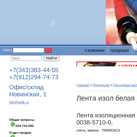
поиск
о компании
продукция
+7(343)383-44-55
+7(912)294-74-73
Главная
>
Продукция
>
Расходные мат
Офис/склад
Новинская, 1
Лента изол белая
info@optik.ru
Лента изоляционная 
Общие вопросы:
0038-5710-0,
625-741-092
снята, замена - 7000062613
Отдел продаж: