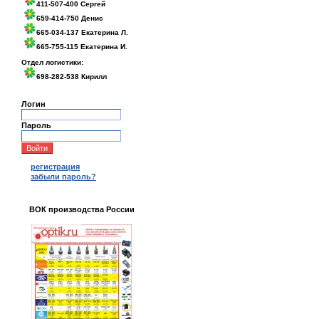
411-507-400 Сергей
659-414-750 Денис
665-034-137 Екатерина Л.
665-755-115 Екатерина И.
Отдел логистики:
698-282-538 Кирилл
Логин
Пароль
регистрация
забыли пароль?
ВОК производства России