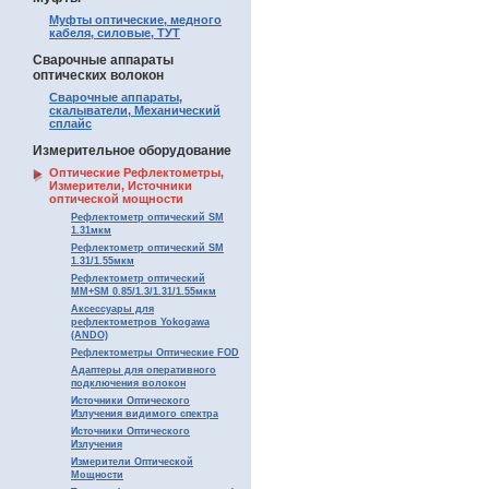
Муфты оптические, медного
кабеля, силовые, ТУТ
Сварочные аппараты
оптических волокон
Сварочные аппараты,
скалыватели, Механический
сплайс
Измерительное оборудование
Оптические Рефлектометры,
Измерители, Источники
оптической мощности
Рефлектометр оптический SM
1.31мкм
Рефлектометр оптический SM
1.31/1.55мкм
Рефлектометр оптический
MM+SM 0.85/1.3/1.31/1.55мкм
Аксессуары для
рефлектометров Yokogawa
(ANDO)
Рефлектометры Оптические FOD
Адаптеры для оперативного
подключения волокон
Источники Оптического
Излучения видимого спектра
Источники Оптического
Излучения
Измерители Оптической
Мощности