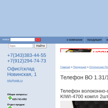
поиск
о компании
продукция
+7(343)383-44-55
+7(912)294-74-73
Главная
>
Продукция
>
Оптические Ре
Офис/склад
Новинская, 1
Телефон ВО 1.31/
info@optik.ru
Телефон волоконно-о
Общие вопросы:
KIWI-4700 компл 2шт
625-741-092
Отдел продаж: