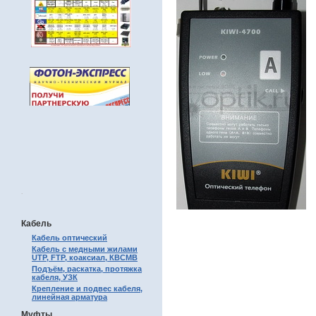
.
Кабель
Кабель оптический
Кабель с медными жилами
UTP, FTP, коаксиал, КВСМВ
Подъём, раскатка, протяжка
кабеля, УЗК
Крепление и подвес кабеля,
линейная арматура
Муфты