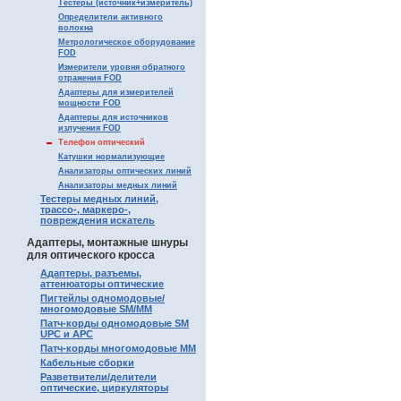
Тестеры (источник+измеритель)
Определители активного
волокна
Метрологическое оборудование
FOD
Измерители уровня обратного
отражения FOD
Адаптеры для измерителей
мощности FOD
Адаптеры для источников
излучения FOD
Телефон оптический
Катушки нормализующие
Анализаторы оптических линий
Анализаторы медных линий
Тестеры медных линий,
трассо-, маркеро-,
повреждения искатель
Адаптеры, монтажные шнуры
для оптического кросса
Адаптеры, разъемы,
аттенюаторы оптические
Пигтейлы одномодовые/
многомодовые SM/MM
Патч-корды одномодовые SM
UPC и APC
Патч-корды многомодовые MM
Кабельные сборки
Разветвители/делители
оптические, циркуляторы