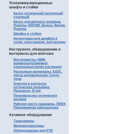
Телекоммуникационные
шкафы и стойки
Кросс оптический настенный/
стоечный
Кросс для медного провода.
Плинты, KRONE, Боксы, Вилки,
Розетки
Шкафы и стойки
Аксессуары для шкафов и
стоек, патч-панели, патч-корды
Инструмент, оборудование и
материалы для монтажа
Инструменты, НИМ,
кримперы(обжимка),
стрипперы(снятие изоляции)
Расходные материалы, КДЗС,
лента изоляционная, Скотч-
локи
Очистка и контроль
оптических разъёмов,
Пропанол, D-gel,
Производство оптических
шнуров
Рабочее место сварщика, ЛИОК
Передвижная лаборатория
Активное оборудование
Трансиверы
Медиаконвертеры
Оборудование для КТВ