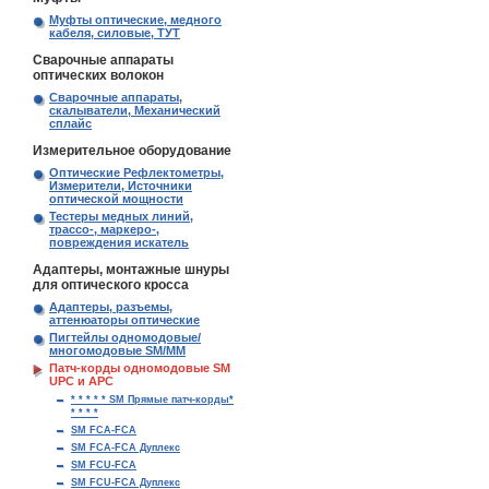
Муфты оптические, медного
кабеля, силовые, ТУТ
Сварочные аппараты
оптических волокон
Сварочные аппараты,
скалыватели, Механический
сплайс
Измерительное оборудование
Оптические Рефлектометры,
Измерители, Источники
оптической мощности
Тестеры медных линий,
трассо-, маркеро-,
повреждения искатель
Адаптеры, монтажные шнуры
для оптического кросса
Адаптеры, разъемы,
аттенюаторы оптические
Пигтейлы одномодовые/
многомодовые SM/MM
Патч-корды одномодовые SM
UPC и APC
* * * * * SM Прямые патч-корды*
* * * *
SM FCA-FCA
SM FCA-FCA Дуплекс
SM FCU-FCA
SM FCU-FCA Дуплекс