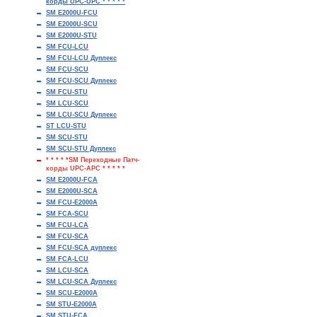
корды UPC-UPC * * * * *
SM E2000U-FCU
SM E2000U-SCU
SM E2000U-STU
SM FCU-LCU
SM FCU-LCU Дуплекс
SM FCU-SCU
SM FCU-SCU Дуплекс
SM FCU-STU
SM LCU-SCU
SM LCU-SCU Дуплекс
ST LCU-STU
SM SCU-STU
SM SCU-STU Дуплекс
* * * * *SM Переходные Патч-
корды UPC-APC * * * * *
SM E2000U-FCA
SM E2000U-SCA
SM FCU-E2000A
SM FCA-SCU
SM FCU-LCA
SM FCU-SCA
SM FCU-SCA дуплекс
SM FCA-LCU
SM LCU-SCA
SM LCU-SCA Дуплекс
SM SCU-E2000A
SM STU-E2000A
SM STU-FCA