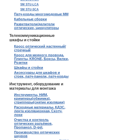
SM STU-LCA
SM STU-SCA
Патч-корды многомодовые MM
Кабельные сборки
Разветвители/делители
оптические, циркуляторы
Телекоммуникационные
шкафы и стойки
Кросс оптический настенный/
стоечный
Кросс для медного провода.
Плинты, KRONE, Боксы, Вилки,
Розетки
Шкафы и стойки
Аксессуары для шкафов и
стоек, патч-панели, патч-корды
Инструмент, оборудование и
материалы для монтажа
Инструменты, НИМ,
кримперы(обжимка),
стрипперы(снятие изоляции)
Расходные материалы, КДЗС,
лента изоляционная, Скотч-
локи
Очистка и контроль
оптических разъёмов,
Пропанол, D-gel,
Производство оптических
шнуров