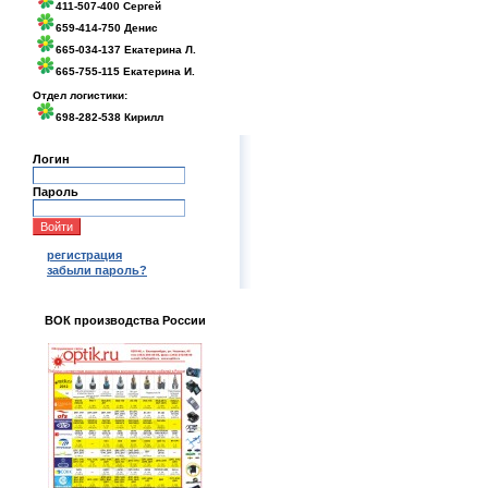
411-507-400 Сергей
659-414-750 Денис
665-034-137 Екатерина Л.
665-755-115 Екатерина И.
Отдел логистики:
698-282-538 Кирилл
Логин
Пароль
регистрация
забыли пароль?
ВОК производства России