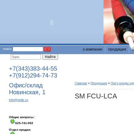
поиск
о компании
продукция
+7(343)383-44-55
+7(912)294-74-73
Главная
>
Продукция
>
Патч-корды о
Офис/склад
Новинская, 1
SM FCU-LCA
info@optik.ru
Общие вопросы:
625-741-092
Отдел продаж: