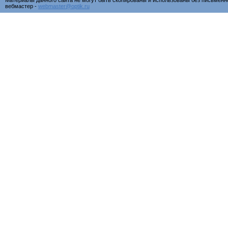
Материалы данного сайта не могут быть скопированы и использованы без письменн
вебмастер -
webmaster@optik.ru