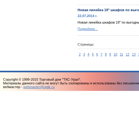
Новая линейка 19" шкафов по выг
22.07.2014 г.
Новая линейка шкафов 19" по выгодны
Подробнее...
Страницы:
2
3
4
5
6
7
8
9
10
11
12
13
Copyright © 1999-2015 Торговый дом "ТКС-Урал".
Материалы данного сайта не могут быть скопированы и использованы без письменн
вебмастер -
webmaster@optik.ru