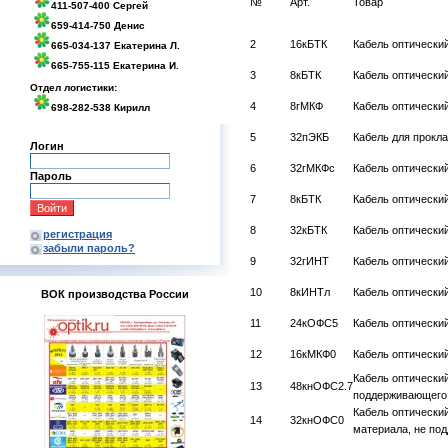
№
Арт.
Товар
411-507-400 Сергей
659-414-750 Денис
2
16кБТК
Кабель оптически
665-034-137 Екатерина Л.
665-755-115 Екатерина И.
3
8кБТК
Кабель оптический
Отдел логистики:
4
8гМКФ
Кабель оптический
698-282-538 Кирилл
5
32пЭКБ
Кабель для прокл
Логин
6
32гМКФс
Кабель оптический
Пароль
7
8кБТК
Кабель оптически
8
32кБТК
Кабель оптический
регистрация
забыли пароль?
9
32гИНТ
Кабель оптический
10
8кИНТл
Кабель оптически
ВОК производства России
11
24кОФС5
Кабель оптический
12
16кМКФ0
Кабель оптически
Кабель оптический
13
48кнОФС2.7
поддерживающего 
Кабель оптический
14
32кнОФС0
материала, не по