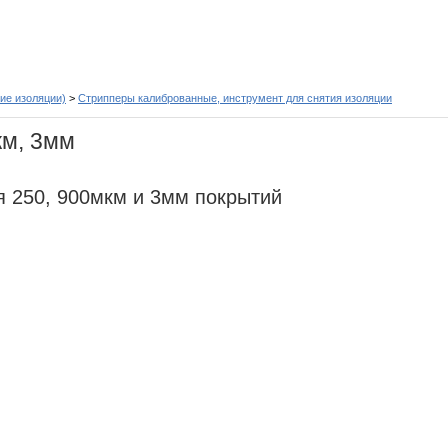
ие изоляции)
>
Стрипперы калиброванные, инструмент для снятия изоляции
км, 3мм
я 250, 900мкм и 3мм покрытий