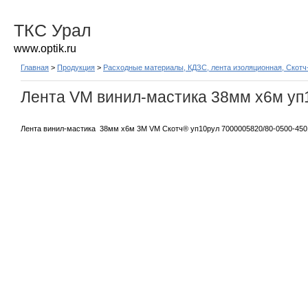
ТКС Урал
www.optik.ru
Главная
>
Продукция
>
Расходные материалы, КДЗС, лента изоляционная, Скотч
Лента VM винил-мастика 38мм х6м уп
Лента винил-мастика 38мм х6м 3M VM Скотч® уп10рул 7000005820/80-0500-450