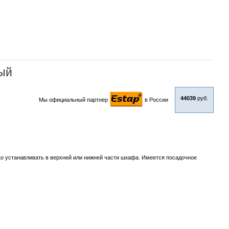
ый
44039
руб.
Мы официальный партнер
в Роcсии
ко устанавливать в верхней или нижней части шкафа. Имеется посадочное