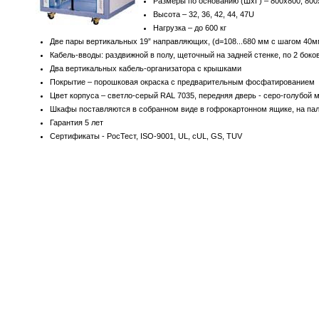
Размеры по основанию (ШхГ) – 800х800, 80
Высота – 32, 36, 42, 44, 47U
Нагрузка – до 600 кг
Две пары вертикальных 19” направляющих, (d=108...680 мм с шагом 40м
Кабель-вводы: раздвижной в полу, щеточный на задней стенке, по 2 боко
Два вертикальных кабель-организатора с крышками
Покрытие – порошковая окраска с предварительным фосфатированием
Цвет корпуса – светло-серый RAL 7035, передняя дверь - серо-голубой 
Шкафы поставляются в собранном виде в гофрокартонном ящике, на пал
Гарантия 5 лет
Сертификаты - РосТест, ISO-9001, UL, cUL, GS, TUV