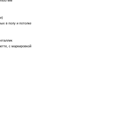
0х600 мм
м)
вых в полу и потолке
металлик
етте, с маркировкой