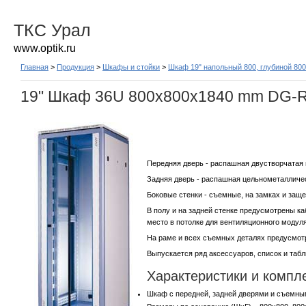
ТКС Урал
www.optik.ru
Главная
>
Продукция
>
Шкафы и стойки
>
Шкаф 19" напольный 800, глубиной 80
19" Шкаф 36U 800x800x1840 mm DG-Ra
Передняя дверь - распашная двустворчатая 
Задняя дверь - распашная цельнометалличес
Боковые стенки - съемные, на замках и заще
В полу и на задней стенке предусмотрены к
место в потолке для вентиляционного модуля
На раме и всех съемных деталях предусмо
Выпускается ряд аксессуаров, список и таб
Характеристики и компл
Шкаф с передней, задней дверями и съемн