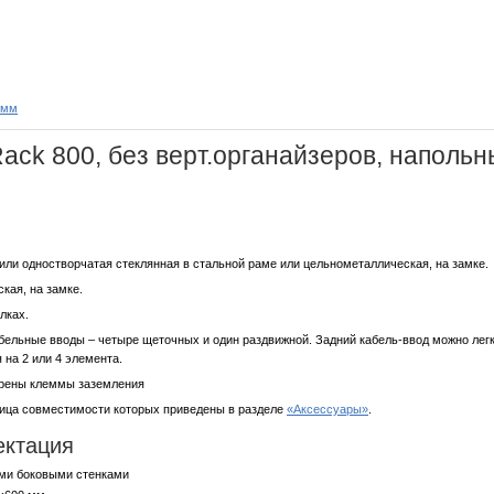
0мм
ck 800, без верт.органайзеров, напольн
или одностворчатая стеклянная в стальной раме или цельнометаллическая, на замке.
кая, на замке.
лках.
абельные вводы – четыре щеточных и один раздвижной. Задний кабель-ввод можно лег
 на 2 или 4 элемента.
трены клеммы заземления
лица совместимости которых приведены в разделе
«Аксессуары»
.
ектация
ыми боковыми стенками